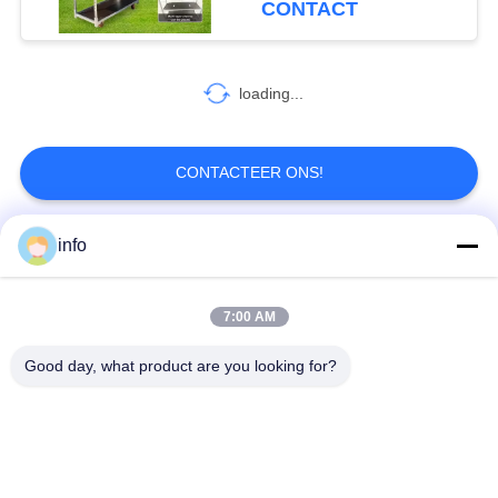
CONTACT
planten
6
loading...
Euro Rekken
CONTACTEER ONS!
info
populaire categorieën
Alle
5
7:00 AM
EZ container
Nederlands
Deens Bloemkarretje
Bloemkarretje
Good day, what product are you looking for?
Deense
Deense Container
Karretjeplanken