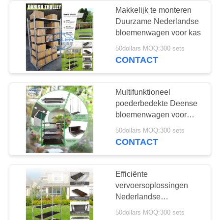
Makkelijk te monteren
Duurzame Nederlandse
10
bloemenwagen voor kas
De serre kweekt
50dollars MOQ:300 sets
CONTACT
Bedden
Multifunktioneel
poederbedekte Deense
bloemenwagen voor
winkelen
15
50dollars MOQ:300 sets
CONTACT
De Rekken van CC
Efficiënte
vervoersoplossingen
Nederlandse
bloemenwagen met
50dollars MOQ:300 sets
verschillende soorten