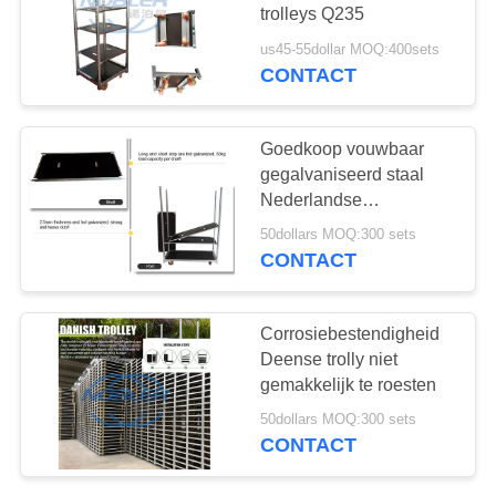
COMPANY
trolleys Q235
NEWS
us45-55dollar MOQ:400sets
CONTACT
19
SITEMAP
De Container van
Goedkoop vouwbaar
CC
gegalvaniseerd staal
PRIVACYBELEID
Nederlandse
bloemenwagens te koop
50dollars MOQ:300 sets
CONTACT
16
Corrosiebestendigheid
Deense trolly niet
Serrekarren
gemakkelijk te roesten
50dollars MOQ:300 sets
CONTACT