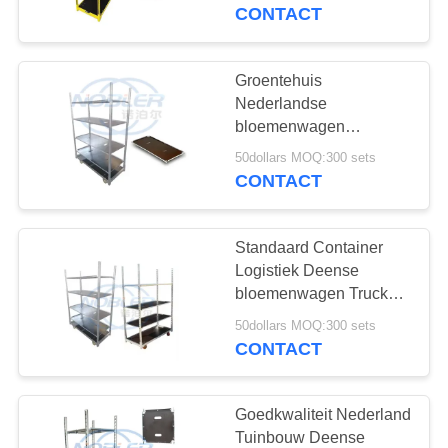
KWALITEITSCONTROLE
CONTACT
NEEM
Groentehuis
31
CONTACT
Nederlandse
Deense
MET
bloemenwagen
Oppervlaktebehandeling
ONS
Karretjeplanken
50dollars MOQ:300 sets
Warmdipp galvaniseren
CONTACT
OP
Standaard Container
NIEUWS
Logistiek Deense
bloemenwagen Truck
18
Waterdicht
VRAAG
50dollars MOQ:300 sets
CONTACT
EEN
Deense Container
OFFERTE
Goedkwaliteit Nederland
Tuinbouw Deense