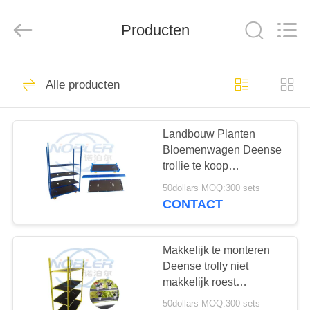
Nobler
Special
Vehicles
Producten
Co., Ltd. .
All
Rights
Reserved.
HUIS
201
Alle producten
Nederlands
PRODUCTEN
Bloemkarretje
Landbouw Planten
Bloemenwagen Deense
VIDEO'S
trollie te koop
Corrosiebestendig
50dollars MOQ:300 sets
OVER
CONTACT
130
ONS
Deens
Makkelijk te monteren
FABRIEKSTOCHT
Deense trolly niet
Bloemkarretje
makkelijk roest
Duurzaam
50dollars MOQ:300 sets