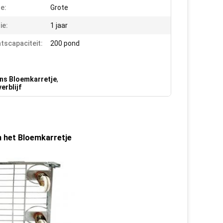
e:
Grote
ie:
1 jaar
tscapaciteit:
200 pond
ns Bloemkarretje
,
erblijf
n het Bloemkarretje