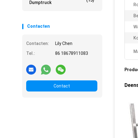
(15)
Dumptruck
Ro
Be
Contacten
Wa
Ko
Contacten:
Lily Chen
Ma
Tel.:
86 18678911083
Produ
Deens
Contact