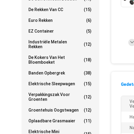
De Rekken Van CC
(15)
Euro Rekken
(6)
EZ Container
(5)
Industriële Metalen
(12)
Rekken
De Kokers Van Het
(18)
Bloemboeket
Banden Opbergrek
(38)
Elektrische Sleepwagen
(15)
Gedeta
Verpakkingszak Voor
(12)
Groenten
Ve
Ve
Groentehuis Oogstwagen
(12)
Ha
Oplaadbare Grasmaaier
(11)
N
Elektrische Mini