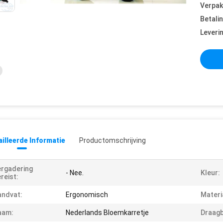
Verpak
Betali
Leveri
illeerde Informatie
Productomschrijving
rgadering
- Nee.
Kleur:
reist:
ndvat:
Ergonomisch
Materi
aam:
Nederlands Bloemkarretje
Draagb