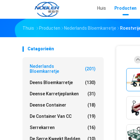
Huis
Producten
Thuis
Producten
Nederlands Bloemkarretje
Roestvrij
Catagorieën
Nederlands
(201)
Bloemkarretje
Deens Bloemkarretje
(130)
Deense Karretjeplanken
(31)
Deense Container
(18)
De Container Van CC
(19)
Serrekarren
(16)
De Serre Kweekt Bedden
(10)