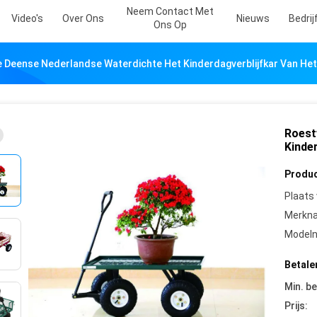
Neem Contact Met
Video's
Over Ons
Nieuws
Bedri
Ons Op
e Deense Nederlandse Waterdichte Het Kinderdagverblijfkar Van He
Roest
Kinde
Produc
Plaats
Merkn
Model
Betale
Min. be
Prijs: