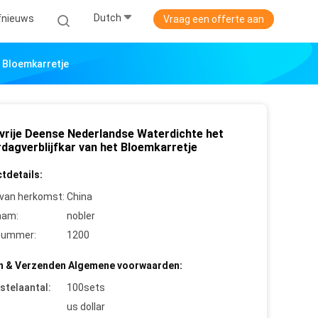
Dutch
jfnieuws
Vraag een offerte aan
t Bloemkarretje
vrije Deense Nederlandse Waterdichte het
rdagverblijfkar van het Bloemkarretje
tdetails:
 van herkomst:
China
aam:
nobler
nummer:
1200
n & Verzenden Algemene voorwaarden:
stelaantal:
100sets
us dollar