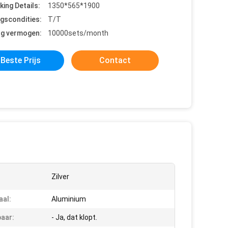
king Details:
1350*565*1900
ngscondities:
T/T
ng vermogen:
10000sets/month
Beste Prijs
Contact
Zilver
aal:
Aluminium
aar:
- Ja, dat klopt.