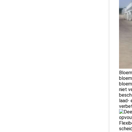
Bloeme
bloeme
bloeme
niet v
besch
laad- 
verbet
Flexib
schei