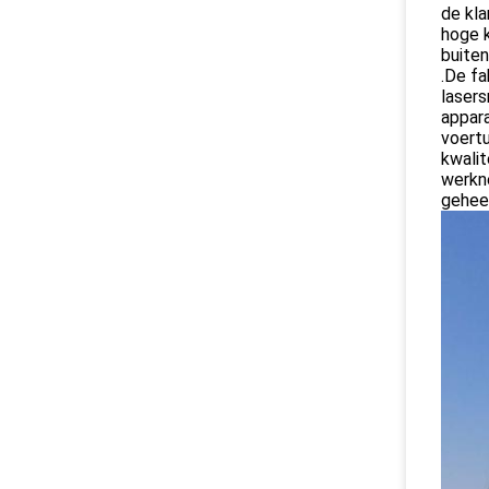
de kla
hoge k
buiten
.De f
laser
appara
voert
kwalit
werkn
geheel