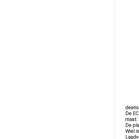
deens 
De EC-
maat:
De pla
Wiel i
Laadv