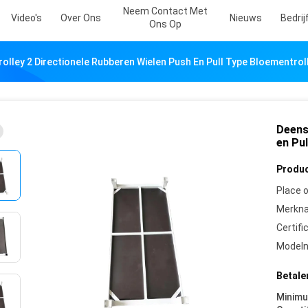
Neem Contact Met
Video's
Over Ons
Nieuws
Bedri
Ons Op
olley 2 Directionele Rubberen Wielen Push En Pull Type Bloementro
Deens
en Pu
Produc
Place o
Merkn
Certifi
Model
Betale
Minim