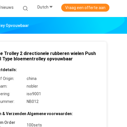
Dutch
jfnieuws
Vraag een offerte aan
lley Opvouwbaar
e Trolley 2 directionele rubberen wielen Push
ll Type bloementrolley opvouwbaar
tdetails:
f Origin:
china
aam:
nobler
cering:
iso9001
nummer:
NB012
n & Verzenden Algemene voorwaarden:
um Order
100sets