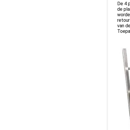
De 4 
de pl
worde
retour
van d
Toepas