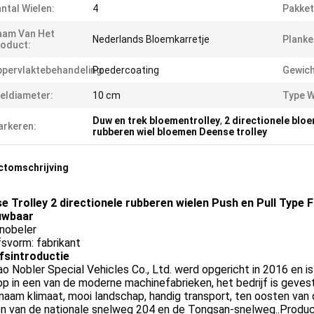
ntal Wielen:
4
Pakket
aam Van Het
Nederlands Bloemkarretje
Planke
oduct:
pervlaktebehandeling:
Poedercoating
Gewich
eldiameter:
10 cm
Type W
Duw en trek bloementrolley
,
2 directionele blo
rkeren:
rubberen wiel bloemen Deense trolley
ctomschrijving
e Trolley 2 directionele rubberen wielen Push en Pull Type Fl
uwbaar
 nobeler
fsvorm: fabrikant
jfsintroductie
o Nobler Special Vehicles Co., Ltd. werd opgericht in 2016 en i
p in een van de moderne machinefabrieken, het bedrijf is geve
aam klimaat, mooi landschap, handig transport, ten oosten van 
n van de nationale snelweg 204 en de Tongsan-snelweg..Produc