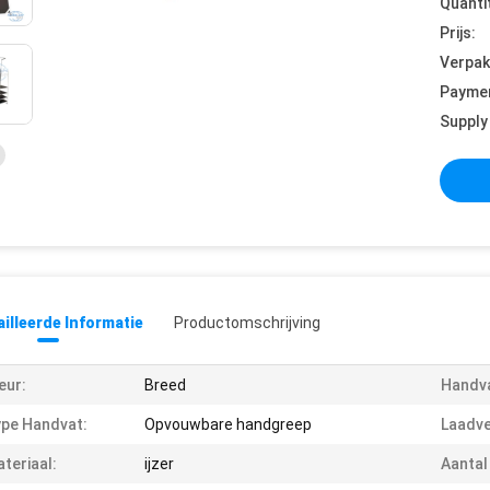
Quanti
Prijs:
Verpak
Payme
Supply 
illeerde Informatie
Productomschrijving
eur:
Breed
Handva
pe Handvat:
Opvouwbare handgreep
Laadv
teriaal:
ijzer
Aantal