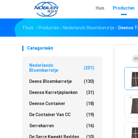
Huis
Producten
Thuis
Producten
Nederlands Bloemkarretje
Deense Tr
Catagorieën
Nederlands
(201)
Bloemkarretje
Deens Bloemkarretje
(130)
Deense Karretjeplanken
(31)
Deense Container
(18)
De Container Van CC
(19)
Serrekarren
(16)
De Serre Kweekt Bedden
(10)