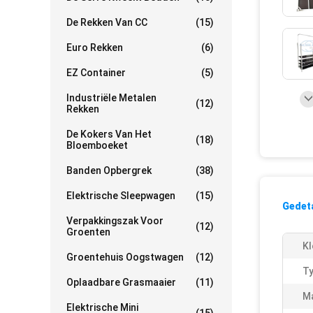
De Rekken Van CC
(15)
Euro Rekken
(6)
EZ Container
(5)
Industriële Metalen
(12)
Rekken
De Kokers Van Het
(18)
Bloemboeket
Banden Opbergrek
(38)
Elektrische Sleepwagen
(15)
Gedeta
Verpakkingszak Voor
(12)
Groenten
Kl
Groentehuis Oogstwagen
(12)
Ty
Oplaadbare Grasmaaier
(11)
Ma
Elektrische Mini