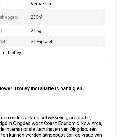
:
Verpakking
nhoogte:
25CM
t:
25 kg
iel:
Stevig wiel
ementrolley
,
ower Trolley Installatie is handig en
s een onderzoek en ontwikkeling, productie,
stigd in Qingdao west Coast Economic New Area,
de internationale luchthaven van Qingdao, ten
ten kunnen worden aangepast aan de vraag van