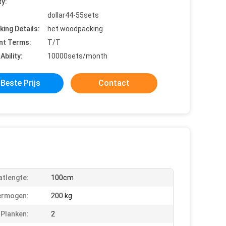
ty:
dollar44-55sets
king Details:
het woodpacking
nt Terms:
T/T
Ability:
10000sets/month
Beste Prijs
Contact
tlengte:
100cm
ermogen:
200 kg
 Planken:
2