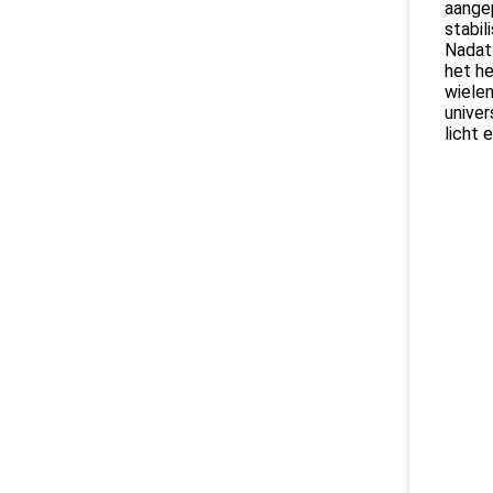
aangep
stabil
Nadat
het he
wiele
univer
licht 