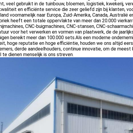
nt, veel gebruikt in de tuinbouw, bloemen, logistiek, kwekerij, v
waliteit en efficiënte service die zeer geliefd zijn bij klanten, v
land voornamelijk naar Europa, Zuid-Amerika, Canada, Australië 
abriek heeft een totale oppervlakte van meer dan 20.000 vierk
snijmachines, CNC-buigmachines, CNC-stansen, CNC-schaarmachi
tuur voor het verwerken en vormen van plaatwerk, de de jaarlijk
uigen bereikt meer dan 100.000 sets.Als een moderne ondernem
eit, hoge reputatie en hoge efficiëntie, houden we ons altijd eer
emers, derde aandeelhouders, continue innovatie, om de meest
 te dienen menselijk is ons streven.