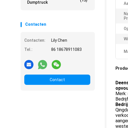
(15)
Dumptruck
Aa
N
Pr
Contacten
Op
Wi
Contacten:
Lily Chen
Tel.:
86 18678911083
Ma
Produ
Contact
Deens
opvo
Merk:
Bedrij
Bedri
Qingda
verkoo
aangen
weste