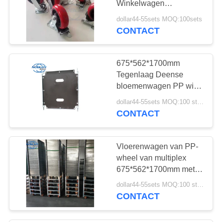
Winkelwagen
Bloemenverzendrek
dollar44-55sets MOQ:100sets
CONTACT
675*562*1700mm
Tegenlaag Deense
bloemenwagen PP wiel
verstelbare hoogte
dollar44-55sets MOQ:100 stuks
CONTACT
Vloerenwagen van PP-
wheel van multiplex
675*562*1700mm met
verstelbare hoogte
dollar44-55sets MOQ:100 stuks
CONTACT