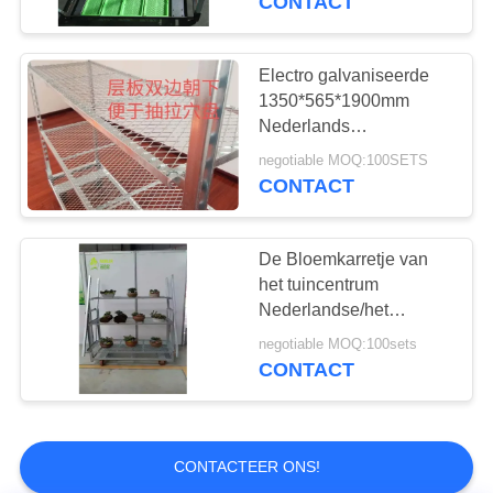
CONTACT
Electro galvaniseerde
1350*565*1900mm
Nederlands
Bloemkarretje
negotiable MOQ:100SETS
CONTACT
De Bloemkarretje van
het tuincentrum
Nederlandse/het
Karretjerekken
negotiable MOQ:100sets
1350*565*1900 mm van
CONTACT
de Bloemvertoning
CONTACTEER ONS!