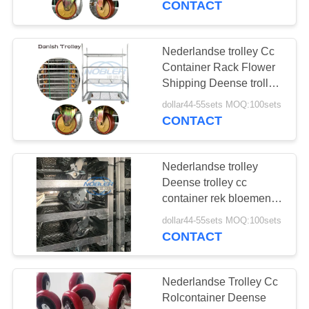
CONTACT
Nederlandse trolley Cc
Container Rack Flower
Shipping Deense trolley
cart
dollar44-55sets MOQ:100sets
CONTACT
Nederlandse trolley
Deense trolley cc
container rek bloemen
transport trolley wagen
dollar44-55sets MOQ:100sets
CONTACT
Nederlandse Trolley Cc
Rolcontainer Deense