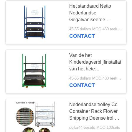
Het standaard Netto
Nederlandse
Gegalvaniseerde
Waterdichte Materiaal
45-55 dollars MOQ:430 reeksen
van de het Karretje Hete
CONTACT
Onderdompeling van de
Grootteplaat
Van de het
Kinderdagverblijfinstallatie
van het hete
Onderdompelings het
45-55 dollars MOQ:430 reeksen
Gegalvaniseerde
CONTACT
Materiële Nederlandse
Karretje Speciale
Karretje
Nederlandse trolley Cc
Container Rack Flower
Shipping Deense trolley
cart
dollar44-55sets MOQ:100sets