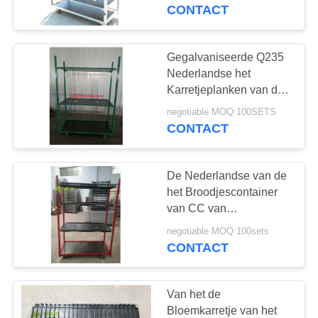
KWALITEITSCONTROLE
CONTACT
NEEM
Gegalvaniseerde Q235
CONTACT
Nederlandse het
MET
Karretjeplanken van de
triplex Hete
ONS
negotiable MOQ:100SETS
Onderdompeling
CONTACT
OP
De Nederlandse van de
NIEUWS
het Broodjescontainer
van CC van
Karretjeplanken van het
VRAAG
negotiable MOQ:100sets
het
CONTACT
EEN
Kinderdagverblijfkarretje
OFFERTE
de Karserre kweekt Kar
Van het de
Bloemkarretje van het