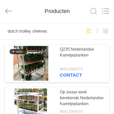
Nobler
Special
Vehicles
Producten
Co., Ltd. .
All
Rights
Reserved.
HUIS
dutch trolley shelves
PRODUCTEN
Q235 Nederlandse
Karretjeplanken
VIDEO'S
MOQ:100SETS
OVER
CONTACT
ONS
Op zwaar werk
FABRIEKSTOCHT
berekende Nederlandse
Karretjeplanken
MOQ:100SETS