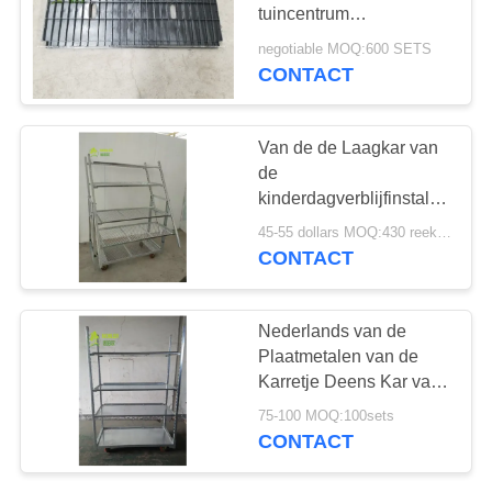
COMPANY
tuincentrum
NEWS
Nederlandse
negotiable MOQ:600 SETS
Nederlandse het
CONTACT
Karretjeplanken voor
SITEMAP
Vertoning 135 * 56,5 *
190cm
Van de de Laagkar van
de
PRIVACYBELEID
kinderdagverblijfinstallatie
de Netto Duim van de de
45-55 dollars MOQ:430 reeksen
Karretjesvertoning
CONTACT
22*54*74.8 Nederlandse
Nederlands van de
Plaatmetalen van de
Karretje Deens Kar van
de Bloemkarretjes het
75-100 MOQ:100sets
Metaalblad voor
CONTACT
Vertoning