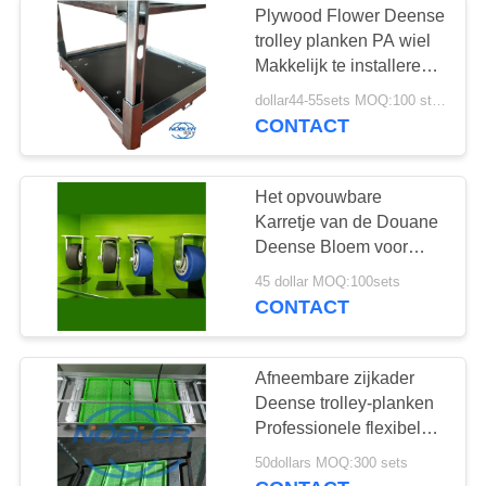
Plywood Flower Deense
trolley planken PA wiel
Makkelijk te installeren
675*562*1700mm
dollar44-55sets MOQ:100 stuks
CONTACT
Het opvouwbare
Karretje van de Douane
Deense Bloem voor
Tuinbouw en
45 dollar MOQ:100sets
Logistiekomzet
CONTACT
Afneembare zijkader
Deense trolley-planken
Professionele flexibele
vormgeving
50dollars MOQ:300 sets