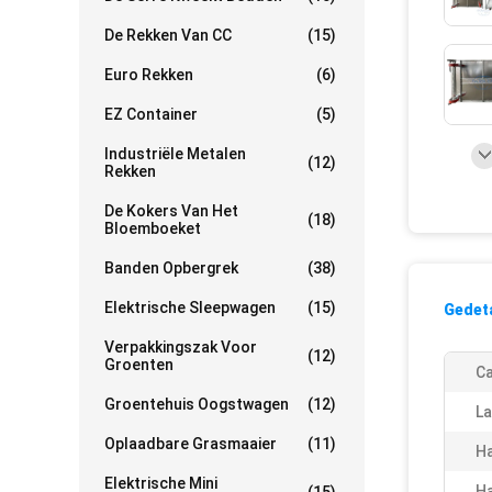
De Rekken Van CC
(15)
Euro Rekken
(6)
EZ Container
(5)
Industriële Metalen
(12)
Rekken
De Kokers Van Het
(18)
Bloemboeket
Banden Opbergrek
(38)
Elektrische Sleepwagen
(15)
Gedeta
Verpakkingszak Voor
(12)
Groenten
Ca
Groentehuis Oogstwagen
(12)
La
Oplaadbare Grasmaaier
(11)
Ha
Elektrische Mini
Ha