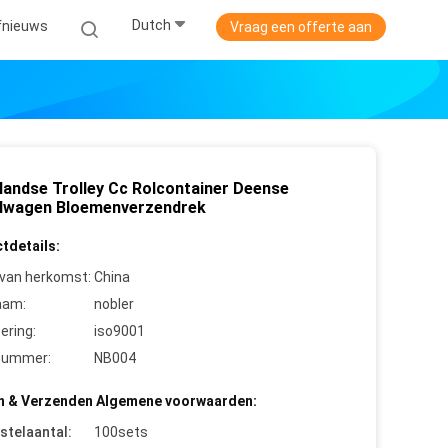
Dutch
jfnieuws
Vraag een offerte aan
landse Trolley Cc Rolcontainer Deense
lwagen Bloemenverzendrek
tdetails:
 van herkomst:
China
aam:
nobler
cering:
iso9001
nummer:
NB004
n & Verzenden Algemene voorwaarden:
stelaantal:
100sets