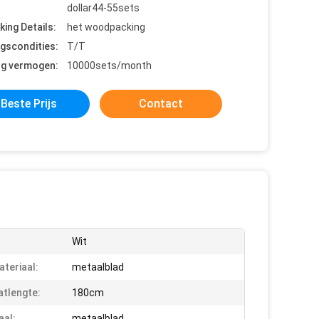
dollar44-55sets
king Details:
het woodpacking
ngscondities:
T/T
ng vermogen:
10000sets/month
Beste Prijs
Contact
Wit
teriaal:
metaalblad
tlengte:
180cm
aal:
metaalblad