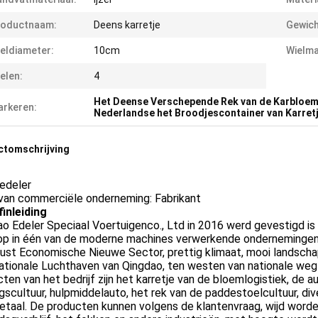
roductnaam:
Deens karretje
Gewich
eldiameter:
10cm
Wielma
elen:
4
Het Deense Verschepende Rek van de Karbloe
rkeren:
Nederlandse het Broodjescontainer van Karret
ctomschrijving
edeler
van commerciële onderneming: Fabrikant
finleiding
o Edeler Speciaal Voertuigenco., Ltd in 2016 werd gevestigd is
op in één van de moderne machines verwerkende ondernemingen,
st Economische Nieuwe Sector, prettig klimaat, mooi landschap
nationale Luchthaven van Qingdao, ten westen van nationale we
ten van het bedrijf zijn het karretje van de bloemlogistiek, de 
ngscultuur, hulpmiddelauto, het rek van de paddestoelcultuur, d
taal. De producten kunnen volgens de klantenvraag, wijd worden