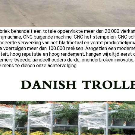
briek behandelt een totale oppervlakte meer dan 20.000 vierk
snijmachine, CNC buigende machine, CNC het stempelen, CNC sc
ceerde verwerking van het bladmetaal en vormt productielijnmate
se voertuigen meer dan 100.000 reeksen. Aangezien een modern
iteit, hoog reputatie en hoog rendement, hangen wij altijd eerst d
emers tweede, aandeelhouders derde, ononderbroken innovatie,
e mens te dienen onze achtervolging.