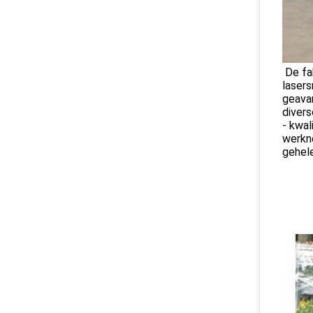
De fa
laser
geavan
diver
- kwal
werkn
gehel