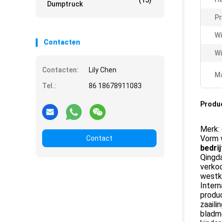
(15)
Dumptruck
P
Wi
Contacten
Wi
Contacten:
Lily Chen
Ma
Tel.:
86 18678911083
Produ
Merk: 
Vorm 
Contact
bedrij
Qingda
verko
westku
Inter
produc
zaaili
bladme