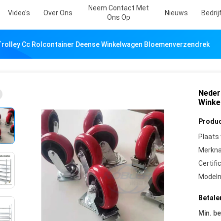
Neem Contact Met
Video's
Over Ons
Nieuws
Bedri
Ons Op
rolley Cc Rolcontainer Deense Winkelwagen Bloemenverzendrek
Neder
Winke
Produc
Plaats
Merkn
Certifi
Model
Betale
Min. be