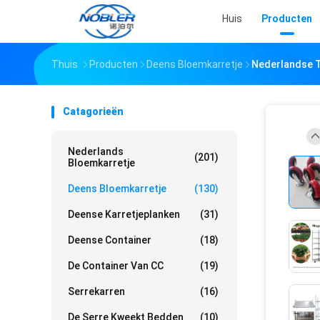
Huis
Producten
Thuis
Producten
Deens Bloemkarretje
Nederlandse T
Catagorieën
Nederlands
(201)
Bloemkarretje
Deens Bloemkarretje
(130)
Deense Karretjeplanken
(31)
Deense Container
(18)
De Container Van CC
(19)
Serrekarren
(16)
De Serre Kweekt Bedden
(10)