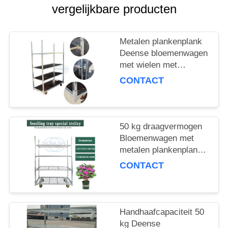
COMPANY
vergelijkbare producten
NEWS
Metalen plankenplank
SITEMAP
Deense bloemenwagen
met wielen met
remmen Maximale
CONTACT
PRIVACYBELEID
lading 500 kg Mobiele
kar geschikt voor de
bloemenindustrie
50 kg draagvermogen
Bloemenwagen met
metalen plankenplank
Ideale keuze voor het
CONTACT
hanteren en
verplaatsen van
bloemenproducten
Handhaafcapaciteit 50
kg Deense