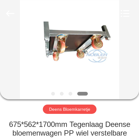
Nobler
Special
Vehicles
Co., Ltd. .
All
Rights
Reserved.
HUIS
PRODUCTEN
VIDEO'S
OVER
ONS
Deens Bloemkarretje
FABRIEKSTOCHT
675*562*1700mm Tegenlaag Deense
bloemenwagen PP wiel verstelbare