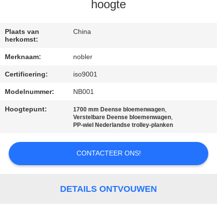
KWALITEITSCONTROLE
hoogte
NEEM
Plaats van
China
herkomst:
CONTACT
Merknaam:
nobler
MET
Certificering:
iso9001
ONS
Modelnummer:
NB001
OP
Hoogtepunt:
,
1700 mm Deense bloemenwagen
,
Verstelbare Deense bloemenwagen
NIEUWS
PP-wiel Nederlandse trolley-planken
CONTACTEER ONS!
VRAAG
EEN
OFFERTE
DETAILS ONTVOUWEN