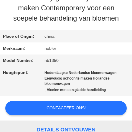
maken Contemporary voor een
soepele behandeling van bloemen
KWALITEITSCONTROLE
Place of Origin:
china
NEEM
Merknaam:
nobler
CONTACT
Model Number:
nb1350
MET
Hoogtepunt:
,
Hedendaagse Nederlandse bloemenwagen
ONS
Eenvoudig schoon te maken Hollandse
bloemenwagen
,
Vloeien met een gladde handleiding
OP
CONTACTEER ONS!
NIEUWS
DETAILS ONTVOUWEN