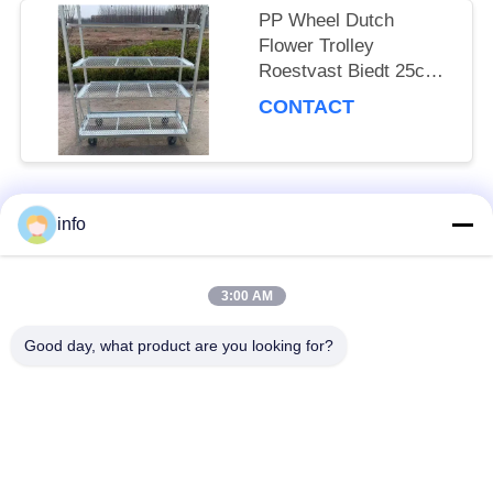
PP Wheel Dutch
Flower Trolley
Roestvast Biedt 25cm
plankhoogte Geschikt
CONTACT
voor professionele
bloementransportbehoeften
info
populaire categorieën
Alle
3:00 AM
Nederlands
Deens Bloemkarretje
Bloemkarretje
Good day, what product are you looking for?
Deense
Deense Container
Karretjeplanken