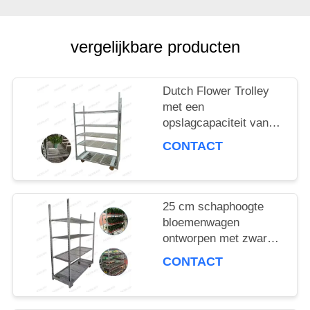
VRAAG
EEN
vergelijkbare producten
OFFERTE
Dutch Flower Trolley
met een
COMPANY
opslagcapaciteit van
100 kg per plank en
NEWS
CONTACT
PP-wiel voor een
soepele
bloemenbezorging
SITEMAP
25 cm schaphoogte
bloemenwagen
ontworpen met zware
PRIVACYBELEID
PP-wiel die stabiliteit
CONTACT
en duurzaamheid in
bloemenlogistiek
garandeert