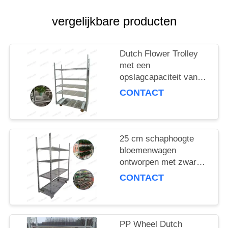
COMPANY
NEWS
vergelijkbare producten
SITEMAP
Dutch Flower Trolley
met een
opslagcapaciteit van
PRIVACYBELEID
100 kg per plank en
CONTACT
PP-wiel voor een
soepele
bloemenbezorging
25 cm schaphoogte
bloemenwagen
ontworpen met zware
PP-wiel die stabiliteit
CONTACT
en duurzaamheid in
bloemenlogistiek
garandeert
PP Wheel Dutch