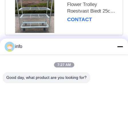
Flower Trolley
Roestvast Biedt 25cm
plankhoogte Geschikt
CONTACT
voor professionele
bloementransportbehoeften
info
populaire categorieën
Alle
7:27 AM
Nederlands
Deens Bloemkarretje
Bloemkarretje
Good day, what product are you looking for?
Deense
Deense Container
Karretjeplanken
De Container van CC
Serrekarren