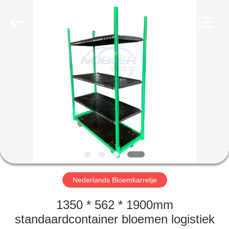
Nobler
Special
Vehicles
Co., Ltd. .
All
Rights
Reserved.
HUIS
PRODUCTEN
VIDEO'S
OVER
ONS
Nederlands Bloemkarretje
FABRIEKSTOCHT
1350 * 562 * 1900mm
standaardcontainer bloemen logistiek