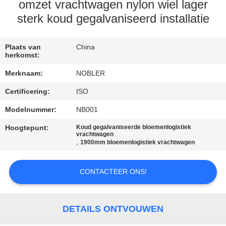
KWALITEITSCONTROLE
omzet vrachtwagen nylon wiel lager
sterk koud gegalvaniseerd installatie
NEEM
CONTACT
Plaats van
China
herkomst:
MET
Merknaam:
NOBLER
ONS
Certificering:
ISO
OP
Modelnummer:
NB001
Hoogtepunt:
Koud gegalvaniseerde bloemenlogistiek
NIEUWS
vrachtwagen
,
1900mm bloemenlogistiek vrachtwagen
VRAAG
CONTACTEER ONS!
EEN
OFFERTE
DETAILS ONTVOUWEN