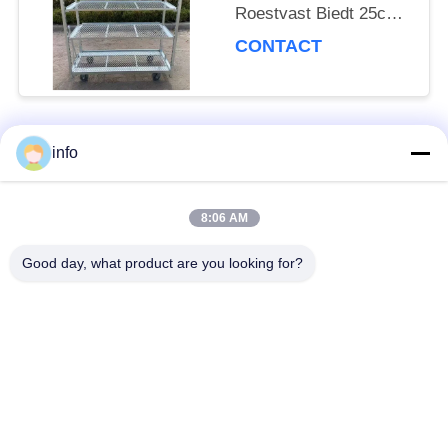
Roestvast Biedt 25cm
plankhoogte Geschikt
CONTACT
voor professionele
bloementransportbehoeften
info
populaire categorieën
Alle
8:06 AM
Nederlands
Deens Bloemkarretje
Bloemkarretje
Good day, what product are you looking for?
Deense
Deense Container
Karretjeplanken
De Container van CC
Serrekarren