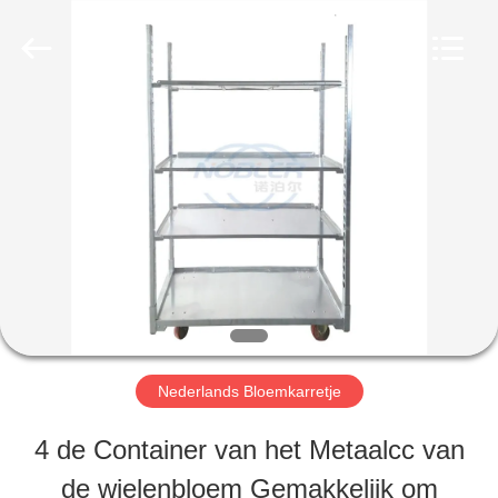
Qingdao
Nobler
Special
Vehicles
Co., Ltd. .
All
HUIS
Rights
Reserved.
PRODUCTEN
VIDEO'S
OVER
Nederlands Bloemkarretje
ONS
4 de Container van het Metaalcc van
de wielenbloem Gemakkelijk om
FABRIEKSTOCHT