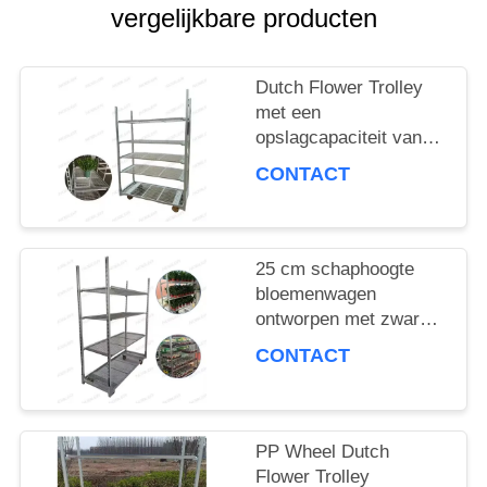
VRAAG
vergelijkbare producten
EEN
Dutch Flower Trolley
OFFERTE
met een
opslagcapaciteit van
100 kg per plank en
CONTACT
COMPANY
PP-wiel voor een
soepele
NEWS
bloemenbezorging
25 cm schaphoogte
bloemenwagen
SITEMAP
ontworpen met zware
PP-wiel die stabiliteit
CONTACT
en duurzaamheid in
PRIVACYBELEID
bloemenlogistiek
garandeert
PP Wheel Dutch
Flower Trolley