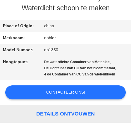
Waterdicht schoon te maken
KWALITEITSCONTROLE
Place of Origin:
china
Merknaam:
nobler
NEEM
Model Number:
nb1350
CONTACT
Hoogtepunt:
,
De waterdichte Container van Metaalcc
MET
,
De Container van CC van het bloemmetaal
4 de Container van CC van de wielenbloem
ONS
OP
CONTACTEER ONS!
NIEUWS
DETAILS ONTVOUWEN