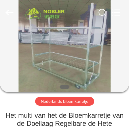
Nobler
Special
Vehicles
Co., Ltd. .
All
Rights
Reserved.
HUIS
PRODUCTEN
VIDEO'S
OVER
ONS
Nederlands Bloemkarretje
FABRIEKSTOCHT
Het multi van het de Bloemkarretje van
de Doellaag Regelbare de Hete