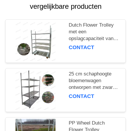
COMPANY
vergelijkbare producten
NEWS
Dutch Flower Trolley
SITEMAP
met een
opslagcapaciteit van
100 kg per plank en
PRIVACYBELEID
CONTACT
PP-wiel voor een
soepele
bloemenbezorging
25 cm schaphoogte
bloemenwagen
ontworpen met zware
PP-wiel die stabiliteit
CONTACT
en duurzaamheid in
bloemenlogistiek
garandeert
PP Wheel Dutch
Flower Trolley