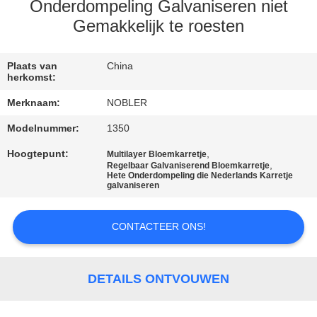
KWALITEITSCONTROLE
Onderdompeling Galvaniseren niet
Gemakkelijk te roesten
NEEM
CONTACT
Plaats van
China
herkomst:
MET
Merknaam:
NOBLER
ONS
Modelnummer:
1350
OP
Hoogtepunt:
,
Multilayer Bloemkarretje
,
Regelbaar Galvaniserend Bloemkarretje
Hete Onderdompeling die Nederlands Karretje
NIEUWS
galvaniseren
VRAAG
CONTACTEER ONS!
EEN
OFFERTE
DETAILS ONTVOUWEN