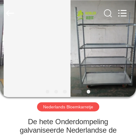
Nobler
Special
Vehicles
Co., Ltd. .
All
Rights
Reserved.
HUIS
PRODUCTEN
VIDEO'S
OVER
ONS
Nederlands Bloemkarretje
FABRIEKSTOCHT
De hete Onderdompeling
galvaniseerde Nederlandse de