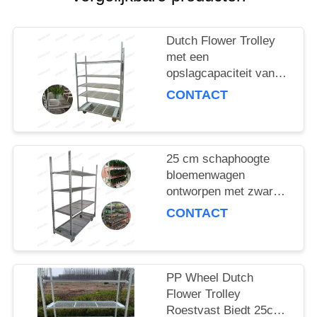
COMPANY
NEWS
Dutch Flower Trolley
met een
SITEMAP
opslagcapaciteit van
100 kg per plank en
CONTACT
PP-wiel voor een
PRIVACYBELEID
soepele
bloemenbezorging
25 cm schaphoogte
bloemenwagen
ontworpen met zware
PP-wiel die stabiliteit
CONTACT
en duurzaamheid in
bloemenlogistiek
garandeert
PP Wheel Dutch
Flower Trolley
Roestvast Biedt 25cm