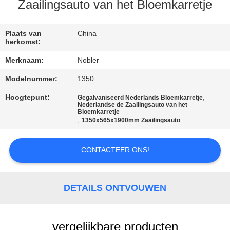
KWALITEITSCONTROLE
Zaailingsauto van het Bloemkarretje
NEEM
Plaats van
China
herkomst:
CONTACT
Merknaam:
Nobler
MET
Modelnummer:
1350
ONS
Hoogtepunt:
,
Gegalvaniseerd Nederlands Bloemkarretje
OP
Nederlandse de Zaailingsauto van het
Bloemkarretje
,
1350x565x1900mm Zaailingsauto
NIEUWS
CONTACTEER ONS!
VRAAG
EEN
DETAILS ONTVOUWEN
OFFERTE
vergelijkbare producten