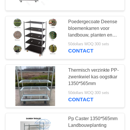
6
Poedergecoate Deense
Euro Rekken
bloemenkarren voor
landbouw, planten en
oogst in kassen
50dollars MOQ:300 sets
CONTACT
Thermisch verzinkte PP-
5
zwenkwiel kas oogstkar
1350*565mm
EZ container
50dollars MOQ:300 sets
CONTACT
Pp Caster 1350*565mm
Landbouwplanting