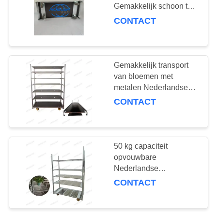
COMPANY
Gemakkelijk schoon te
NEWS
maken en handig voor
CONTACT
transport
19
SITEMAP
De Container van
Gemakkelijk transport
CC
van bloemen met
PRIVACYBELEID
metalen Nederlandse
bloemenwagen en Pp-
CONTACT
wielen
1350*565*1900cm
16
50 kg capaciteit
opvouwbare
Serrekarren
Nederlandse
bloemenwagen voor
CONTACT
gemakkelijke opslag en
transport van
zwavelwitte bloemen