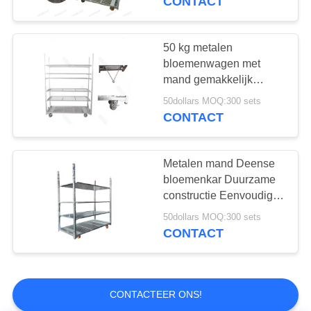
CONTACT
Verpakkingszak
transport van
zwavelwitte bloemen
voor groenten
50 kg metalen
bloemenwagen met
mand gemakkelijk
duurzaam transport
50dollars MOQ:300 sets
CONTACT
12
Groentehuis
Metalen mand Deense
bloemenkar Duurzame
oogstwagen
constructie Eenvoudige
montage
50dollars MOQ:300 sets
CONTACT
11
CONTACTEER ONS!