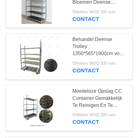
Bloemen Deense
12
plantenwagen
50dollars MOQ:300 sets
Industriële metalen
CONTACT
rekken
Behandel Deense
Trolley
1350*565*1900cm voor
Gestroomlijnde
50dollars MOQ:300 sets
Magazijnactiviteiten
CONTACT
18
De Kokers van het
Moeiteloze Opslag CC
bloemboeket
Container Gemakkelijk
Te Reinigen En Te
Hanteren Inclusief Mand
50dollars MOQ:300 sets
Inbegrepen
CONTACT
38