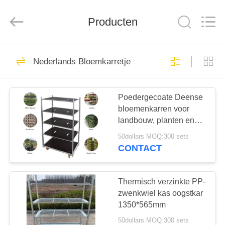
Nobler
Special
Vehicles
Producten
Co., Ltd. .
All
Rights
Reserved.
HUIS
201
Nederlands Bloemkarretje
Nederlands
PRODUCTEN
Bloemkarretje
Poedergecoate Deense
bloemenkarren voor
VIDEO'S
landbouw, planten en
oogst in kassen
50dollars MOQ:300 sets
OVER
CONTACT
130
ONS
Deens
Thermisch verzinkte PP-
FABRIEKSTOCHT
zwenkwiel kas oogstkar
Bloemkarretje
1350*565mm
50dollars MOQ:300 sets