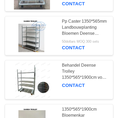
KWALITEITSCONTROLE
CONTACT
NEEM
Pp Caster 1350*565mm
31
CONTACT
Landbouwplanting
Deense
MET
Bloemen Deense
plantenwagen
ONS
Karretjeplanken
50dollars MOQ:300 sets
CONTACT
OP
Behandel Deense
NIEUWS
Trolley
1350*565*1900cm voor
18
Gestroomlijnde
VRAAG
CONTACT
Magazijnactiviteiten
EEN
Deense Container
OFFERTE
1350*565*1900cm
Bloemenkar