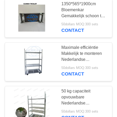
1350*565*1900cm
Bloemenkar
banden opbergrek
Gemakkelijk schoon te
maken en handig voor
50dollars MOQ:300 sets
transport
CONTACT
Maximale efficiëntie
Makkelijk te monteren
15
Nederlandse
Elektrische
bloemenwagen met
50dollars MOQ:300 sets
handvat / Pp wielen
CONTACT
sleepwagen
50 kg capaciteit
opvouwbare
Nederlandse
bloemenwagen voor
12
50dollars MOQ:300 sets
gemakkelijke opslag en