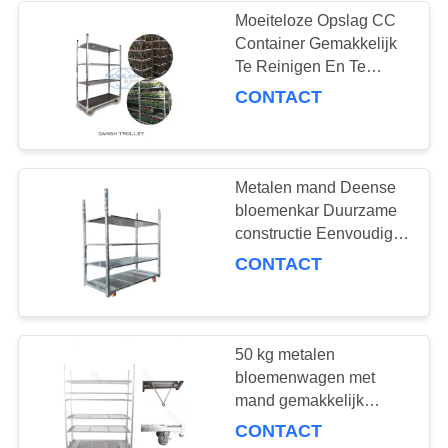
Moeiteloze Opslag CC
Container Gemakkelijk
10
Te Reinigen En Te
De serre kweekt
Hanteren Inclusief Mand
CONTACT
Inbegrepen
Bedden
Metalen mand Deense
bloemenkar Duurzame
constructie Eenvoudige
montage
CONTACT
15
De Rekken van CC
50 kg metalen
bloemenwagen met
mand gemakkelijk
duurzaam transport
CONTACT