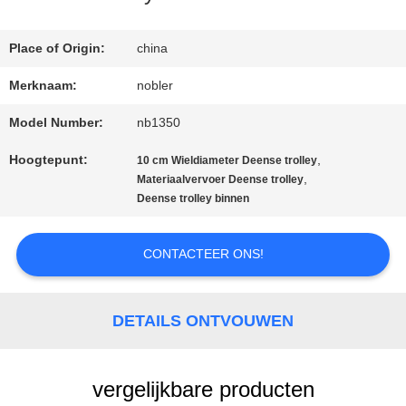
Place of Origin:
china
KWALITEITSCONTROLE
Merknaam:
nobler
NEEM
Model Number:
nb1350
Hoogtepunt:
,
CONTACT
10 cm Wieldiameter Deense trolley
,
Materiaalvervoer Deense trolley
Deense trolley binnen
MET
ONS
CONTACTEER ONS!
OP
DETAILS ONTVOUWEN
NIEUWS
vergelijkbare producten