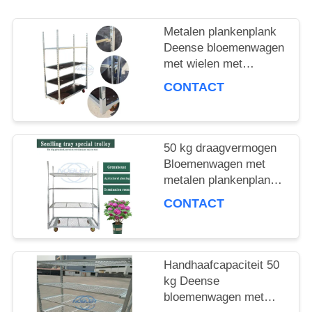
VRAAG
Metalen plankenplank
EEN
Deense bloemenwagen
met wielen met
OFFERTE
remmen Maximale
CONTACT
lading 500 kg Mobiele
kar geschikt voor de
COMPANY
bloemenindustrie
NEWS
50 kg draagvermogen
Bloemenwagen met
metalen plankenplank
SITEMAP
Ideale keuze voor het
CONTACT
hanteren en
verplaatsen van
bloemenproducten
PRIVACYBELEID
Handhaafcapaciteit 50
kg Deense
bloemenwagen met