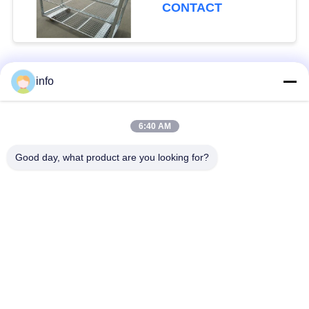
netmaschelaag en
CONTACT
mobiliteitswielen met
remmen
info
populaire categorieën
Alle
6:40 AM
Nederlands
Deens Bloemkarretje
Bloemkarretje
Good day, what product are you looking for?
Deense
Deense Container
Karretjeplanken
De Container van CC
Serrekarren
De serre kweekt
De Rekken van CC
Bedden