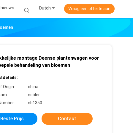
jfnieuws
Dutch
Vraag een offerte aan
Bloemen
kelijke montage Deense plantenwagen voor
oepele behandeling van bloemen
tdetails:
f Origin:
china
aam:
nobler
Number:
nb1350
Beste Prijs
Contact