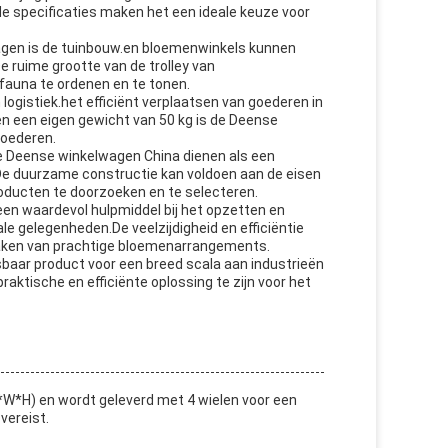
e specificaties maken het een ideale keuze voor
gen is de tuinbouw.en bloemenwinkels kunnen
e ruime grootte van de trolley van
fauna te ordenen en te tonen.
ogistiek.het efficiënt verplaatsen van goederen in
 een eigen gewicht van 50 kg is de Deense
goederen.
de Deense winkelwagen China dienen als een
De duurzame constructie kan voldoen aan de eisen
roducten te doorzoeken en te selecteren.
n waardevol hulpmiddel bij het opzetten en
le gelegenheden.De veelzijdigheid en efficiëntie
maken van prachtige bloemenarrangements.
aar product voor een breed scala aan industrieën
aktische en efficiënte oplossing te zijn voor het
*H) en wordt geleverd met 4 wielen voor een
vereist.