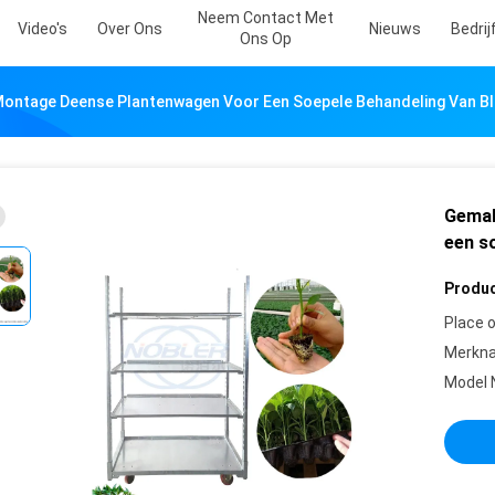
Neem Contact Met
Video's
Over Ons
Nieuws
Bedri
Ons Op
Montage Deense Plantenwagen Voor Een Soepele Behandeling Van 
Gemak
een s
Produc
Place o
Merkn
Model 