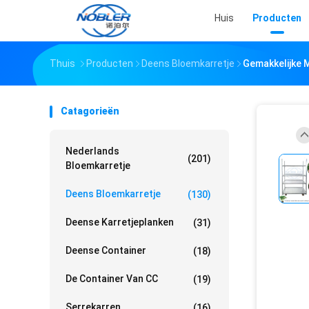
Huis
Producten
Thuis
Producten
Deens Bloemkarretje
Gemakkelijke 
Catagorieën
Nederlands
(201)
Bloemkarretje
Deens Bloemkarretje
(130)
Deense Karretjeplanken
(31)
Deense Container
(18)
De Container Van CC
(19)
Serrekarren
(16)