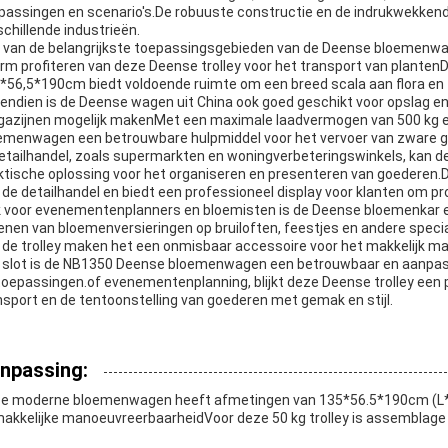
passingen en scenario's.De robuuste constructie en de indrukwekkend
schillende industrieën.
 van de belangrijkste toepassingsgebieden van de Deense bloemenwa
rm profiteren van deze Deense trolley voor het transport van plantenD
*56,5*190cm biedt voldoende ruimte om een breed scala aan flora en 
endien is de Deense wagen uit China ook goed geschikt voor opslag en l
azijnen mogelijk makenMet een maximale laadvermogen van 500 kg en
emenwagen een betrouwbare hulpmiddel voor het vervoer van zware 
detailhandel, zoals supermarkten en woningverbeteringswinkels, kan 
ktische oplossing voor het organiseren en presenteren van goederen.
 de detailhandel en biedt een professioneel display voor klanten om p
 voor evenementenplanners en bloemisten is de Deense bloemenkar ee
enen van bloemenversieringen op bruiloften, feestjes en andere specia
 de trolley maken het een onmisbaar accessoire voor het makkelijk 
 slot is de NB1350 Deense bloemenwagen een betrouwbaar en aanpasb
toepassingen.of evenementenplanning, blijkt deze Deense trolley een pr
nsport en de tentoonstelling van goederen met gemak en stijl.
npassing:
e moderne bloemenwagen heeft afmetingen van 135*56.5*190cm (L*W
akkelijke manoeuvreerbaarheidVoor deze 50 kg trolley is assemblage 