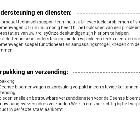
dersteuning en diensten:
 producttechnisch supportteam helpt u bij eventuele problemen of v
emenwagen.Of u nu hulp nodig heeft bij het oplossen van een probleem
prestaties van uw trolleyOnze deskundigen zijn hier om te helpen.
st de technische ondersteuning bieden wij ook een reeks diensten aa
emenwagen soepel functioneert.en aanpassingsmogelijkheden om de tr
emmen.
rpakking en verzending:
pakking:
Deense bloemenwagen is zorgvuldig verpakt in een stevige kartonnen d
zending:
 bieden snelle en betrouwbare verzenddiensten voor de Deense bloeme
r uw aangewezen adres verzonden.We zijn erg voorzichtig bij het ver
duct in perfecte staat aankomt..