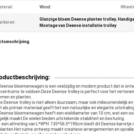
terial:
Wood
Wheels
Glanzige bloem Deense planten trolley
,
Handige
rkeren:
Montage van Deense installatie trolley
ctomschrijving
oductbeschrijving:
Deense bloemenwagen is een veelzijdig en modern product dat is on
ncentrums te voldoen.Deze Deense trolley is perfect voor het vertone
emen en planten..
e Deense trolley is niet alleen duurzaam, maar ook milieuvriendelijk 
t als primair materiaal geeft het een natuurlijke en elegante uitstralin
Deense bloemenwagen heeft een wieldiameter van 10 cm, wat een so
elijk maakt.De wielen bieden uitstekende stabiliteit en besturing..
 een afmeting van L*W*H: 135*56.5*190cm biedt dit Deense karretje 
planten.Het ruime ontwerp maakt creatieve arrangementen en opvallen