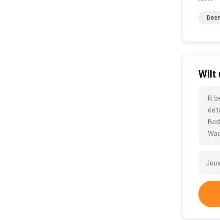
Deen
Wilt
Ik 
det
Bed
Wac