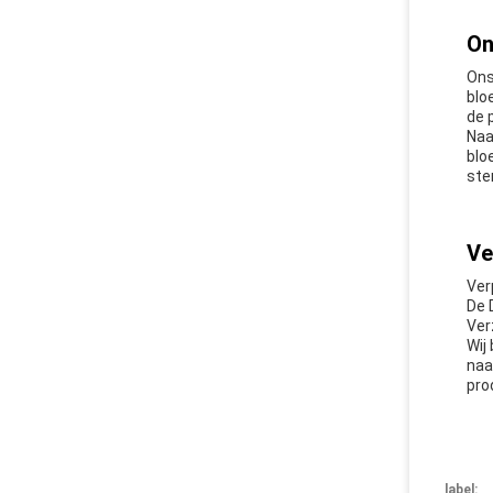
On
Ons
blo
de 
Naa
blo
st
Ve
Ver
De 
Ver
Wij
naa
pro
label: