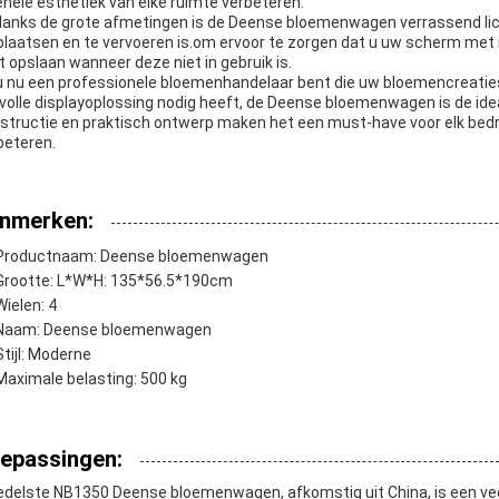
ehele esthetiek van elke ruimte verbeteren.
anks de grote afmetingen is de Deense bloemenwagen verrassend licht
plaatsen en te vervoeren is.om ervoor te zorgen dat u uw scherm met m
t opslaan wanneer deze niet in gebruik is.
u nu een professionele bloemenhandelaar bent die uw bloemencreaties 
jlvolle displayoplossing nodig heeft, de Deense bloemenwagen is de id
structie en praktisch ontwerp maken het een must-have voor elk bedrij
beteren.
nmerken:
Productnaam: Deense bloemenwagen
Grootte: L*W*H: 135*56.5*190cm
Wielen: 4
Naam: Deense bloemenwagen
Stijl: Moderne
Maximale belasting: 500 kg
epassingen:
edelste NB1350 Deense bloemenwagen, afkomstig uit China, is een veelz