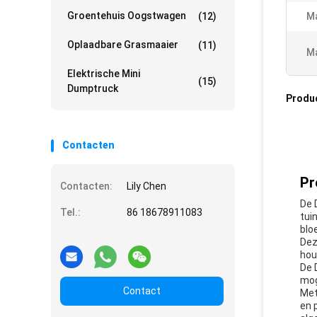
Groentehuis Oogstwagen
(12)
Ma
Oplaadbare Grasmaaier
(11)
Ma
Elektrische Mini
(15)
Dumptruck
Produ
Contacten
Pr
Contacten:
Lily Chen
De 
Tel.:
86 18678911083
tui
blo
Dez
hou
De 
mog
Contact
Met
en 