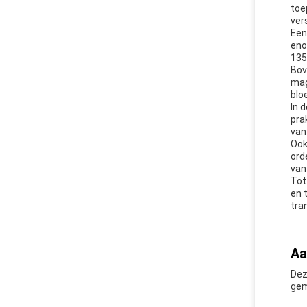
toe
ver
Een
eno
135
Bov
mag
blo
In 
pra
van
Ook
ord
van
Tot
en 
tra
Aa
Dez
gem