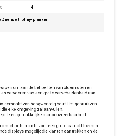
:
4
 Deense trolley-planken
,
tworpen om aan de behoeften van bloemisten en
n en vervoeren van een grote verscheidenheid aan
en is gemaakt van hoogwaardig hout.Het gebruik van
g die elke omgeving zal aanvullen.
epele en gemakkelijke manoeuvreerbaarheid
ruimschoots ruimte voor een groot aantal bloemen
de displays mogelijk die klanten aantrekken en de