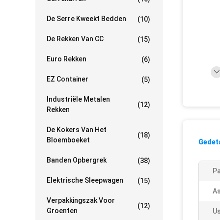
De Serre Kweekt Bedden
(10)
De Rekken Van CC
(15)
Euro Rekken
(6)
EZ Container
(5)
Industriële Metalen
(12)
Rekken
De Kokers Van Het
(18)
Bloemboeket
Gedeta
Banden Opbergrek
(38)
Pa
Elektrische Sleepwagen
(15)
As
Verpakkingszak Voor
(12)
Groenten
Us