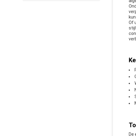
alg
Ond
ver
kun
Of 
sti
con
ver
Ke
To
De 