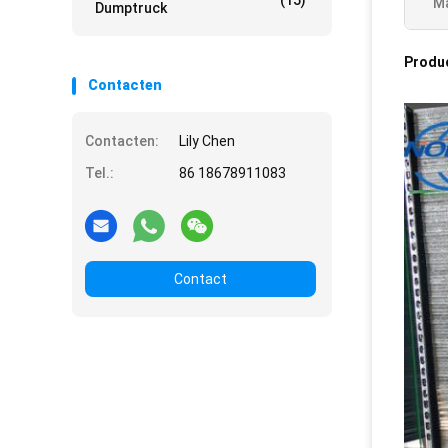
(15)
Ma
Dumptruck
Produ
Contacten
Contacten:
Lily Chen
Tel.:
86 18678911083
Contact