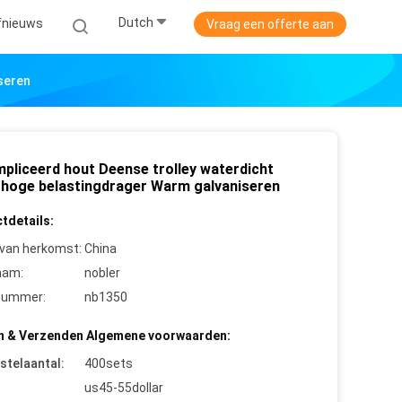
Dutch
jfnieuws
Vraag een offerte aan
seren
pliceerd hout Deense trolley waterdicht
 hoge belastingdrager Warm galvaniseren
tdetails:
 van herkomst:
China
aam:
nobler
nummer:
nb1350
n & Verzenden Algemene voorwaarden:
stelaantal:
400sets
us45-55dollar