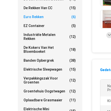
De Rekken Van CC
(15)
Euro Rekken
(6)
EZ Container
(5)
Industriële Metalen
(12)
Rekken
De Kokers Van Het
(18)
Bloemboeket
Banden Opbergrek
(38)
Elektrische Sleepwagen
(15)
Gedeta
Verpakkingszak Voor
(12)
Groenten
N
Pr
Groentehuis Oogstwagen
(12)
Oplaadbare Grasmaaier
(11)
Kl
Elektrische Mini