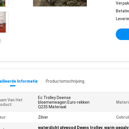
Verpak
Betali
Leveri
illeerde Informatie
Productomschrijving
Ec Trolley Deense
aam Van Het
bloemenwagen Euro-rekken
Materi
oduct:
Q235 Materiaal
eur:
Zilver
Gebrui
waterdicht plywood Deens trolley
,
warm gegalva