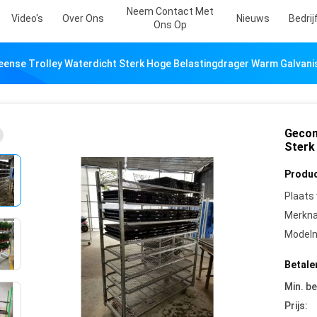
Neem Contact Met
Video's
Over Ons
Nieuws
Bedri
Ons Op
ense Trolley Waterdicht Sterk Hoge Belastingdrager Warm Galvani
Gecom
Sterk
Produc
Plaats
Merkn
Model
Betale
Min. be
Prijs: