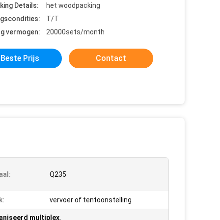
king Details:
het woodpacking
ngscondities:
T/T
ng vermogen:
20000sets/month
Beste Prijs
Contact
aal:
Q235
k:
vervoer of tentoonstelling
niseerd multiplex
,