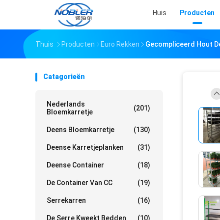
Huis
Producten
Thuis
Producten
Euro Rekken
Gecompliceerd Hout De
Catagorieën
Nederlands
(201)
Bloemkarretje
Deens Bloemkarretje
(130)
Deense Karretjeplanken
(31)
Deense Container
(18)
De Container Van CC
(19)
Serrekarren
(16)
De Serre Kweekt Bedden
(10)