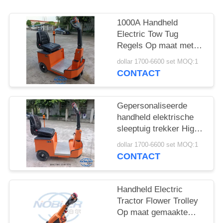
COMPANY
NEWS
1000A Handheld
Electric Tow Tug
Regels Op maat met
SITEMAP
3000kg Max Towing
dollar 1700-6600 set MOQ:1
Capaciteit
CONTACT
PRIVACYBELEID
Gepersonaliseerde
handheld elektrische
sleeptuig trekker High
Elasticity Core Rubber
dollar 1700-6600 set MOQ:1
Wheel 500Ah
CONTACT
Handheld Electric
Tractor Flower Trolley
Op maat gemaakte