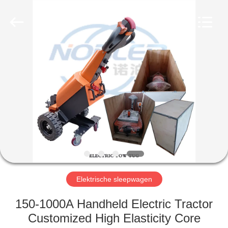
Nobler
Special
Vehicles
Co., Ltd. .
All
Rights
Reserved.
HUIS
PRODUCTEN
VIDEO'S
OVER
ONS
Elektrische sleepwagen
FABRIEKSTOCHT
150-1000A Handheld Electric Tractor
Customized High Elasticity Core