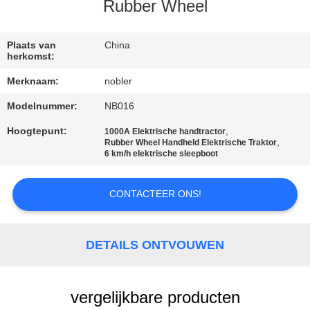
KWALITEITSCONTROLE
Rubber Wheel
NEEM
Plaats van
China
herkomst:
CONTACT
Merknaam:
nobler
MET
Modelnummer:
NB016
ONS
Hoogtepunt:
,
1000A Elektrische handtractor
OP
,
Rubber Wheel Handheld Elektrische Traktor
6 km/h elektrische sleepboot
NIEUWS
CONTACTEER ONS!
VRAAG
EEN
DETAILS ONTVOUWEN
OFFERTE
vergelijkbare producten