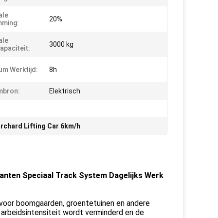
ale
20%
mming:
ale
3000 kg
apaciteit:
m Werktijd:
8h
mbron:
Elektrisch
rchard Lifting Car 6km/h
lanten Speciaal Track System Dagelijks Werk
 voor boomgaarden, groentetuinen en andere
arbeidsintensiteit wordt verminderd en de