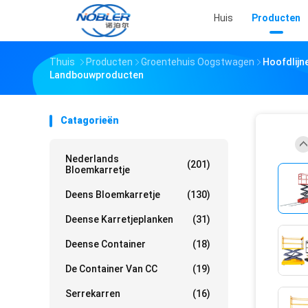
Huis
Producten
Thuis
Producten
Groentehuis Oogstwagen
Hoofdlijn
Landbouwproducten
Catagorieën
Nederlands
(201)
Bloemkarretje
Deens Bloemkarretje
(130)
Deense Karretjeplanken
(31)
Deense Container
(18)
De Container Van CC
(19)
Serrekarren
(16)