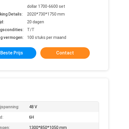
dollar 1700-6600 set
king Details:
2020*730*1750 mm
jd:
20 dagen
ngscondities:
T/T
ng vermogen:
100 stuks per maand
Beste Prijs
Contact
ijspanning:
48 V
d:
6H
ngen:
1300*850*1050 mm