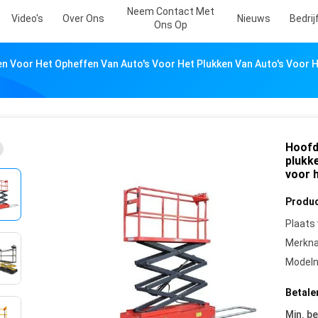
Neem Contact Met
Video's
Over Ons
Nieuws
Bedri
Ons Op
en Voor Het Opheffen Van Auto's Voor Het Plukken Van Auto's Voor 
Hoofdl
plukk
voor 
Produc
Plaats
Merkn
Model
Betale
Min. be