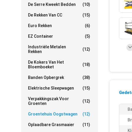
De Serre Kweekt Bedden
(10)
De Rekken Van CC
(15)
Euro Rekken
(6)
EZ Container
(5)
Industriële Metalen
(12)
Rekken
De Kokers Van Het
(18)
Bloemboeket
Banden Opbergrek
(38)
Elektrische Sleepwagen
(15)
Gedeta
Verpakkingszak Voor
(12)
Groenten
Ba
Groentehuis Oogstwagen
(12)
B
Oplaadbare Grasmaaier
(11)
Kl