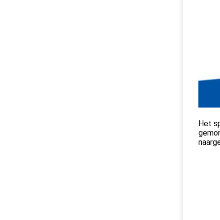
Het sp
gemon
naarge