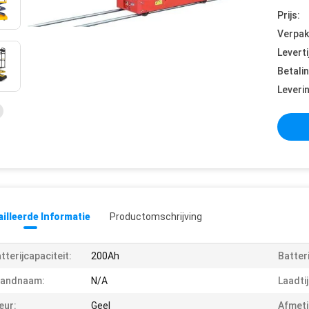
Prijs:
Verpak
Leverti
Betali
Leveri
illeerde Informatie
Productomschrijving
tterijcapaciteit:
200Ah
Batter
randnaam:
N/A
Laadtij
eur:
Geel
Afmeti