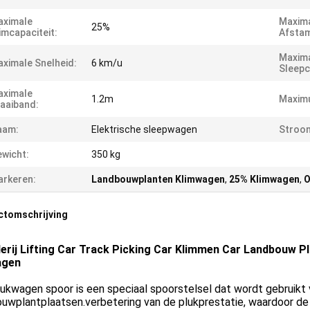
aximale
Maxim
25%
imcapaciteit:
Afsta
Maxim
ximale Snelheid:
6 km/u
Sleepc
aximale
1.2m
Maximu
aaiband:
aam:
Elektrische sleepwagen
Stroo
wicht:
350 kg
rkeren:
Landbouwplanten Klimwagen
,
25% Klimwagen
,
O
ctomschrijving
erij Lifting Car Track Picking Car Klimmen Car Landbouw P
agen
lukwagen spoor is een speciaal spoorstelsel dat wordt gebruikt
uwplantplaatsen.verbetering van de plukprestatie, waardoor de 