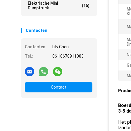
Elektrische Mini
(15)
Dumptruck
M
Kl
Ma
Contacten
M
Dr
Contacten:
Lily Chen
N
Tel.:
86 18678911083
Ge
Ma
Contact
Produ
Boerd
3-5 d
Het p
landbo