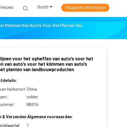
Dutch
jfnieuws
Vraag een offerte aan
Het Klimmen Van Auto's Voor Het Planten Van
ijnen voor het opheffen van auto's voor het
en van auto's voor het klimmen van auto's
het planten van landbouwproducten
tdetails:
 van herkomst:
China
aam:
nobler
nummer:
NB016
n & Verzenden Algemene voorwaarden:
stelaantal:
1