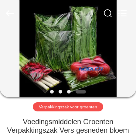
Nobler
Special
Vehicles
Co., Ltd. .
All
Rights
Reserved.
HUIS
PRODUCTEN
VIDEO'S
OVER
ONS
Verpakkingszak voor groenten
FABRIEKSTOCHT
Voedingsmiddelen Groenten
Verpakkingszak Vers gesneden bloem