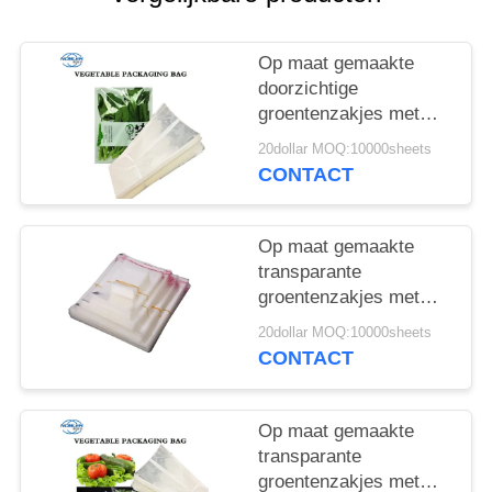
COMPANY
NEWS
Op maat gemaakte
doorzichtige
SITEMAP
groentenzakjes met
meerdere specificaties
20dollar MOQ:10000sheets
en luchtgaten
CONTACT
PRIVACYBELEID
Op maat gemaakte
transparante
groentenzakjes met
meerdere specificaties
20dollar MOQ:10000sheets
en luchtgaten
CONTACT
Op maat gemaakte
transparante
groentenzakjes met