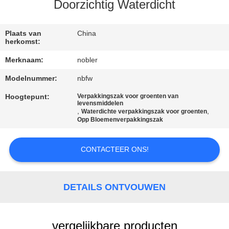
KWALITEITSCONTROLE
Doorzichtig Waterdicht
NEEM
Plaats van
China
herkomst:
CONTACT
Merknaam:
nobler
MET
Modelnummer:
nbfw
ONS
Hoogtepunt:
Verpakkingszak voor groenten van
OP
levensmiddelen
,
,
Waterdichte verpakkingszak voor groenten
Opp Bloemenverpakkingszak
NIEUWS
CONTACTEER ONS!
VRAAG
EEN
DETAILS ONTVOUWEN
OFFERTE
vergelijkbare producten