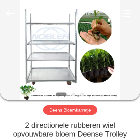
Nobler
Special
Vehicles
Co., Ltd. .
All
Rights
Reserved.
HUIS
PRODUCTEN
VIDEO'S
OVER
ONS
Deens Bloemkarretje
FABRIEKSTOCHT
2 directionele rubberen wiel
opvouwbare bloem Deense Trolley