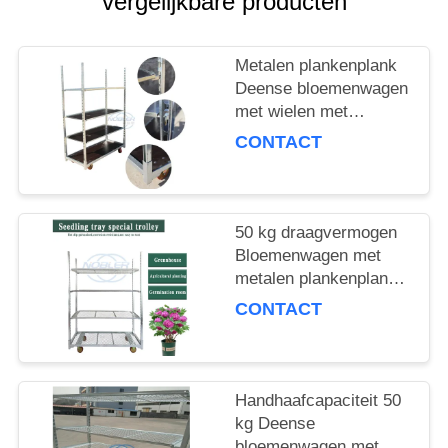
vergelijkbare producten
COMPANY
NEWS
Metalen plankenplank
Deense bloemenwagen
SITEMAP
met wielen met
remmen Maximale
CONTACT
lading 500 kg Mobiele
PRIVACYBELEID
kar geschikt voor de
bloemenindustrie
50 kg draagvermogen
Bloemenwagen met
metalen plankenplank
Ideale keuze voor het
CONTACT
hanteren en
verplaatsen van
bloemenproducten
Handhaafcapaciteit 50
kg Deense
bloemenwagen met