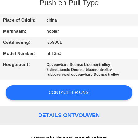
KWALITEITSCONTROLE
Push en Pull Type
NEEM
Place of Origin:
china
CONTACT
Merknaam:
nobler
MET
Certificering:
iso9001
ONS
Model Number:
nb1350
OP
Hoogtepunt:
,
Opvouwbare Deense bloementrolley
,
2 directionele Deense bloementrolley
rubberen wiel opvouwbare Deense trolley
NIEUWS
CONTACTEER ONS!
VRAAG
EEN
DETAILS ONTVOUWEN
OFFERTE