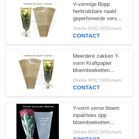
COMPANY
V-vormige Bopp
NEWS
herbruikbare naald
geperforeerde vers
gesneden bloemboeket
20dollar MOQ:10000sheets
SITEMAP
mouwen tassen
CONTACT
PRIVACYBELEID
Meerdere zakken Y-
vorm Kraftpapier
bloemboeketten
mouwen voor
20dollar MOQ:10000sheets
rozenverpakking
CONTACT
Y-vorm verse bloem
inpakhoes opp
bloemboeketten
mouwen kraftpapier
20dollar MOQ:10000sheets