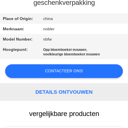
KWALITEITSCONTROLE
geschenkverpakking
NEEM
Place of Origin:
china
CONTACT
Merknaam:
nobler
MET
Model Number:
nbfw
ONS
Hoogtepunt:
,
Opp bloemboeket mouwen
veelkleurige bloemboeket mouwen
OP
CONTACTEER ONS!
NIEUWS
VRAAG
DETAILS ONTVOUWEN
EEN
OFFERTE
vergelijkbare producten