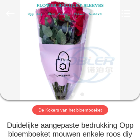
Nobler
Special
Vehicles
Co., Ltd. .
All
Rights
Reserved.
HUIS
PRODUCTEN
VIDEO'S
OVER
ONS
De Kokers van het bloemboeket
FABRIEKSTOCHT
Duidelijke aangepaste bedrukking Opp
bloemboeket mouwen enkele roos diy