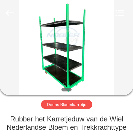
Nobler
Special
Vehicles
Co., Ltd. .
All
Rights
Reserved.
HUIS
PRODUCTEN
VIDEO'S
OVER
ONS
Deens Bloemkarretje
FABRIEKSTOCHT
Rubber het Karretjeduw van de Wiel
Nederlandse Bloem en Trekkrachttype