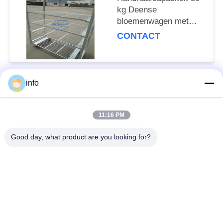
kg Deense
bloemenwagen met
netmaschelaag en
CONTACT
mobiliteitswielen met
remmen
info
populaire categorieën
Alle
11:16 PM
Nederlands
Deens Bloemkarretje
Bloemkarretje
Good day, what product are you looking for?
Deense
Deense Container
Karretjeplanken
De Container van CC
Serrekarren