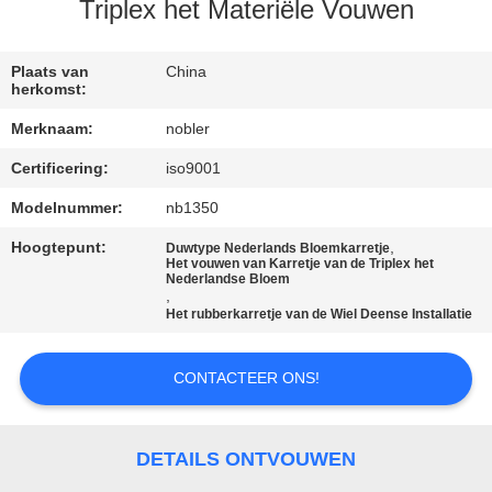
KWALITEITSCONTROLE
Triplex het Materiële Vouwen
NEEM
Plaats van
China
herkomst:
CONTACT
Merknaam:
nobler
MET
Certificering:
iso9001
ONS
Modelnummer:
nb1350
OP
Hoogtepunt:
,
Duwtype Nederlands Bloemkarretje
Het vouwen van Karretje van de Triplex het
NIEUWS
Nederlandse Bloem
,
Het rubberkarretje van de Wiel Deense Installatie
VRAAG
CONTACTEER ONS!
EEN
OFFERTE
DETAILS ONTVOUWEN