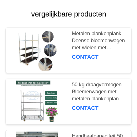
COMPANY
NEWS
vergelijkbare producten
SITEMAP
Metalen plankenplank
Deense bloemenwagen
met wielen met
PRIVACYBELEID
remmen Maximale
CONTACT
lading 500 kg Mobiele
kar geschikt voor de
bloemenindustrie
50 kg draagvermogen
Bloemenwagen met
metalen plankenplank
Ideale keuze voor het
CONTACT
hanteren en
verplaatsen van
bloemenproducten
Handhaafcapaciteit 50