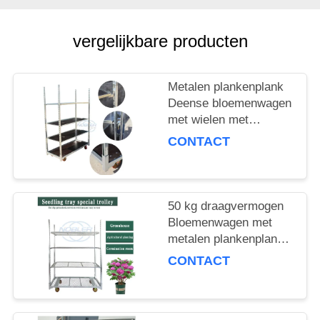
COMPANY
NEWS
vergelijkbare producten
SITEMAP
Metalen plankenplank
Deense bloemenwagen
PRIVACYBELEID
met wielen met
remmen Maximale
CONTACT
lading 500 kg Mobiele
kar geschikt voor de
bloemenindustrie
50 kg draagvermogen
Bloemenwagen met
metalen plankenplank
Ideale keuze voor het
CONTACT
hanteren en
verplaatsen van
bloemenproducten