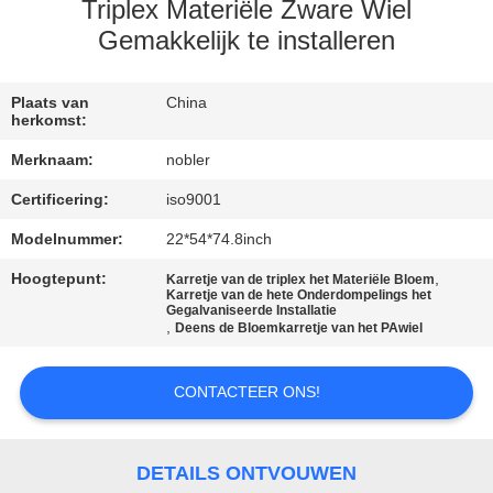
KWALITEITSCONTROLE
Triplex Materiële Zware Wiel
Gemakkelijk te installeren
NEEM
CONTACT
Plaats van
China
herkomst:
MET
Merknaam:
nobler
ONS
Certificering:
iso9001
OP
Modelnummer:
22*54*74.8inch
Hoogtepunt:
,
NIEUWS
Karretje van de triplex het Materiële Bloem
Karretje van de hete Onderdompelings het
Gegalvaniseerde Installatie
,
Deens de Bloemkarretje van het PAwiel
VRAAG
EEN
CONTACTEER ONS!
OFFERTE
DETAILS ONTVOUWEN