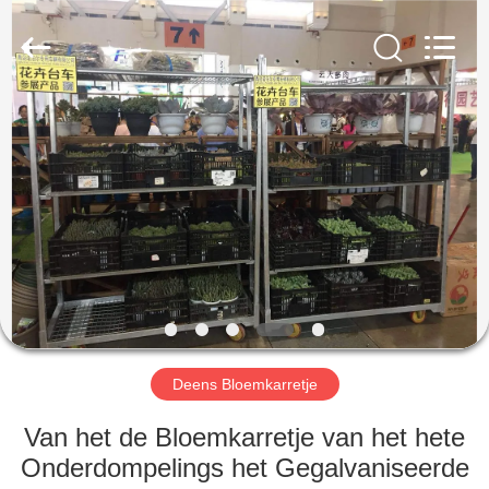
Nobler
Special
Vehicles
Co., Ltd. .
All
Rights
Reserved.
HUIS
PRODUCTEN
VIDEO'S
OVER
ONS
Deens Bloemkarretje
FABRIEKSTOCHT
Van het de Bloemkarretje van het hete
Onderdompelings het Gegalvaniseerde