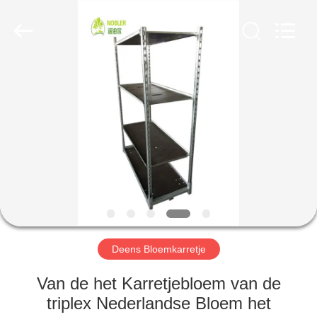
Nobler
Special
Vehicles
Co., Ltd. .
All
Rights
Reserved.
HUIS
PRODUCTEN
VIDEO'S
OVER
ONS
Deens Bloemkarretje
FABRIEKSTOCHT
Van de het Karretjebloem van de
triplex Nederlandse Bloem het