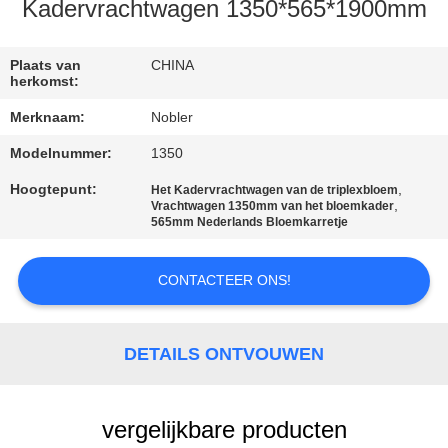
KWALITEITSCONTROLE
Kadervrachtwagen 1350*565*1900mm
NEEM
Plaats van
CHINA
herkomst:
CONTACT
Merknaam:
Nobler
MET
Modelnummer:
1350
ONS
Hoogtepunt:
,
Het Kadervrachtwagen van de triplexbloem
OP
,
Vrachtwagen 1350mm van het bloemkader
565mm Nederlands Bloemkarretje
NIEUWS
CONTACTEER ONS!
VRAAG
EEN
DETAILS ONTVOUWEN
OFFERTE
vergelijkbare producten