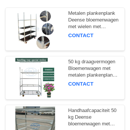
COMPANY
NEWS
Metalen plankenplank
Deense bloemenwagen
met wielen met
SITEMAP
remmen Maximale
CONTACT
lading 500 kg Mobiele
PRIVACYBELEID
kar geschikt voor de
bloemenindustrie
50 kg draagvermogen
Bloemenwagen met
metalen plankenplank
Ideale keuze voor het
CONTACT
hanteren en
verplaatsen van
bloemenproducten
Handhaafcapaciteit 50
kg Deense
bloemenwagen met