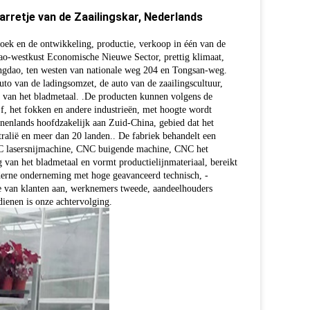
retje van de Zaailingskar, Nederlands
zoek en de ontwikkeling, productie, verkoop in één van de
o-westkust Economische Nieuwe Sector, prettig klimaat,
ingdao, ten westen van nationale weg 204 en Tongsan-weg.
auto van de ladingsomzet, de auto van de zaailingscultuur,
n van het bladmetaal.
.
De producten kunnen volgens de
f, het fokken en andere industrieën, met hoogte wordt
innenlands hoofdzakelijk aan Zuid-China, gebied dat het
ralië en meer dan 20 landen.
.
De fabriek behandelt een
CNC lasersnijmachine, CNC buigende machine, CNC het
an het bladmetaal en vormt productielijnmateriaal, bereikt
oderne onderneming met hoge geavanceerd technisch, -
fie van klanten aan, werknemers tweede, aandeelhouders
ienen is onze achtervolging.