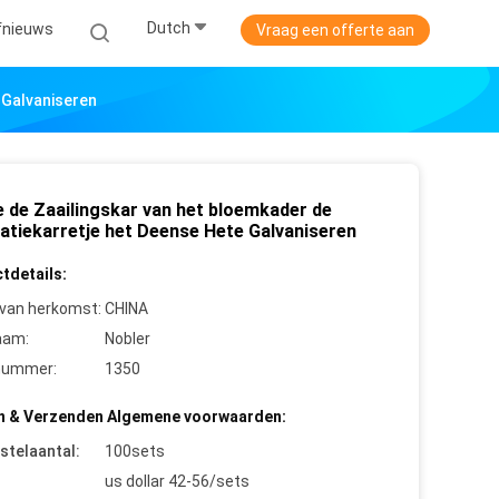
Dutch
jfnieuws
Vraag een offerte aan
 Galvaniseren
e de Zaailingskar van het bloemkader de
latiekarretje het Deense Hete Galvaniseren
tdetails:
 van herkomst:
CHINA
aam:
Nobler
nummer:
1350
n & Verzenden Algemene voorwaarden:
stelaantal:
100sets
us dollar 42-56/sets