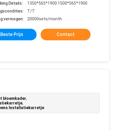
king Details:
1350*565*1900 1500*565*1900
ngscondities:
T/T
ng vermogen:
20000sets/month
Beste Prijs
Contact
et bloemkader
,
tiekarretje
,
ens Installatiekarretje