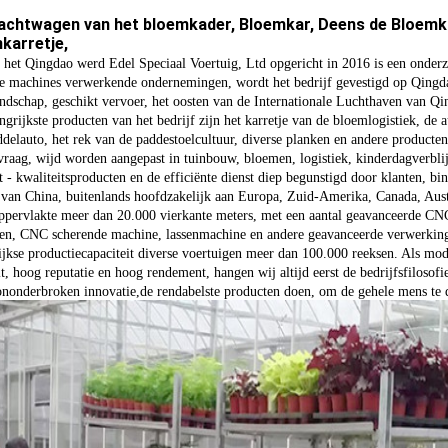
achtwagen van het bloemkader, Bloemkar, Deens de Bloemkar
karretje,
 het Qingdao werd Edel Speciaal Voertuig, Ltd opgericht in 2016
is een onder
 machines verwerkende ondernemingen, wordt het bedrijf gevestigd op Qingda
ndschap, geschikt vervoer, het oosten van de Internationale Luchthaven van Q
ngrijkste producten van het bedrijf zijn het karretje van de bloemlogistiek, de 
delauto, het rek van de paddestoelcultuur, diverse planken en andere producte
vraag, wijd worden aangepast in tuinbouw, bloemen, logistiek, kinderdagverblij
t - kwaliteitsproducten en de efficiënte dienst diep begunstigd door klanten, b
 van China,
buitenlands hoofdzakelijk aan Europa, Zuid-Amerika, Canada, Aust
oppervlakte meer dan 20.000 vierkante meters, met een aantal geavanceerde 
en, CNC scherende machine, lassenmachine en andere geavanceerde verwerking v
lijkse productiecapaciteit diverse voertuigen meer dan 100.000 reeksen. Als m
it, hoog reputatie en hoog rendement, hangen wij altijd eerst de bedrijfsfiloso
ononderbroken innovatie,
de rendabelste producten doen, om de gehele mens te d