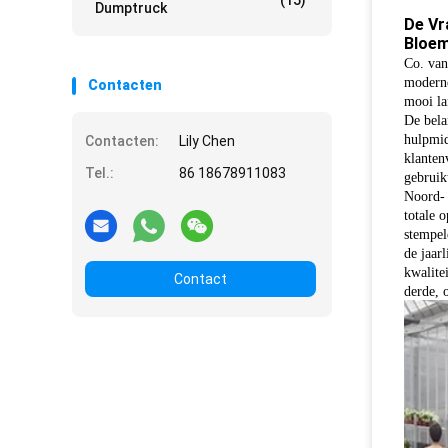
(15)
Dumptruck
De Vr
Bloem
Co. van
moderne
Contacten
mooi la
De bela
hulpmid
Contacten:
Lily Chen
klanten
Tel.:
86 18678911083
gebruik
Noord-
totale 
stempel
de jaar
kwalite
Contact
derde, 