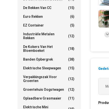
De Rekken Van CC
(15)
Euro Rekken
(6)
EZ Container
(5)
Industriële Metalen
(12)
Rekken
De Kokers Van Het
(18)
Bloemboeket
Banden Opbergrek
(38)
Elektrische Sleepwagen
(15)
Gedeta
Verpakkingszak Voor
(12)
Groenten
Ma
Groentehuis Oogstwagen
(12)
Oplaadbare Grasmaaier
(11)
Produ
Elektrische Mini