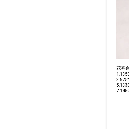
花卉台车
1.135
3.675
5.133
7.148