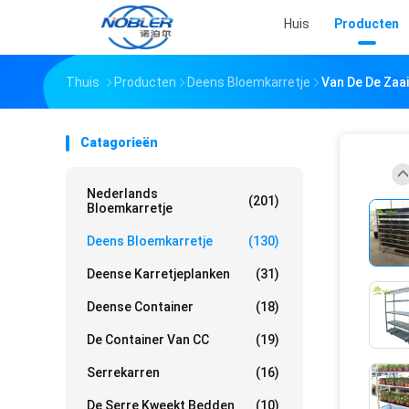
Huis
Producten
Thuis
Producten
Deens Bloemkarretje
Van De De Zaai
Catagorieën
Nederlands
(201)
Bloemkarretje
Deens Bloemkarretje
(130)
Deense Karretjeplanken
(31)
Deense Container
(18)
De Container Van CC
(19)
Serrekarren
(16)
De Serre Kweekt Bedden
(10)