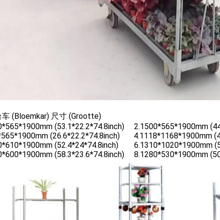
 (Bloemkar) 尺寸 (Grootte)
0*565*1900mm (53.1*22.2*74.8inch) 2.1500*565*1900mm (44.
*565*1900mm (26.6*22.2*74.8inch) 4.1118*1168*1900mm (44
0*610*1900mm (52.4*24*74.8inch) 6.1310*1020*1900mm (51.
0*600*1900mm (58.3*23.6*74.8inch) 8.1280*530*1900mm (50.