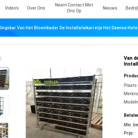
Neem Contact Met
Video's
Over Ons
Nieuws
Bedri
Ons Op
lingskar Van Het Bloemkader De Installatiekarretje Het Deense Hete
Van d
Instal
Produc
Plaats
Merkn
Model
Betale
Min. be
Prijs: