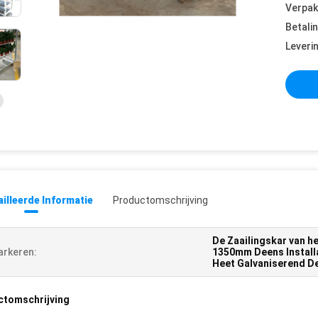
Verpak
Betali
Leveri
illeerde Informatie
Productomschrijving
De Zaailingskar van h
rkeren:
1350mm Deens Installa
Heet Galvaniserend De
ctomschrijving