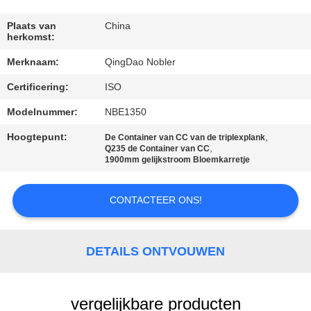
KWALITEITSCONTROLE
Plaats van
China
herkomst:
NEEM
Merknaam:
QingDao Nobler
CONTACT
Certificering:
ISO
MET
ONS
Modelnummer:
NBE1350
OP
Hoogtepunt:
,
De Container van CC van de triplexplank
,
Q235 de Container van CC
1900mm gelijkstroom Bloemkarretje
NIEUWS
CONTACTEER ONS!
VRAAG
EEN
DETAILS ONTVOUWEN
OFFERTE
vergelijkbare producten