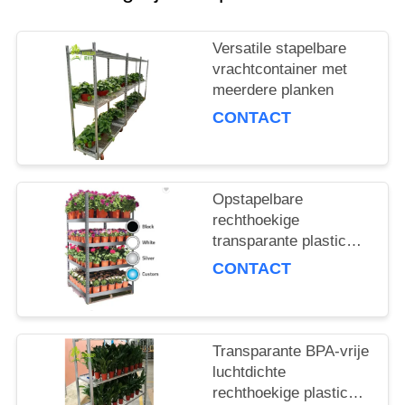
COMPANY
NEWS
Versatile stapelbare
vrachtcontainer met
SITEMAP
meerdere planken
CONTACT
PRIVACYBELEID
Opstapelbare
rechthoekige
transparante plastic
opslagcontainer
CONTACT
Transparante BPA-vrije
luchtdichte
rechthoekige plastic