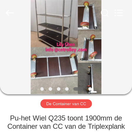
Nobler
Special
Vehicles
Co., Ltd. .
All
Rights
Reserved.
HUIS
PRODUCTEN
VIDEO'S
OVER
ONS
De Container van CC
FABRIEKSTOCHT
Pu-het Wiel Q235 toont 1900mm de
Container van CC van de Triplexplank