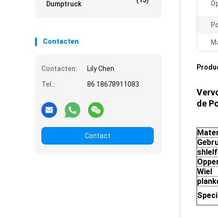
(15)
Op
Dumptruck
Po
Contacten
Ma
Produ
Contacten:
Lily Chen
Tel.:
86 18678911083
Verv
de P
Mater
Contact
Gebru
shlel
Opper
Wiel
plank
Speci