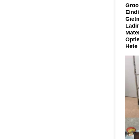
Groo
Eind
Giet
Ladin
Mate
Opti
Hete