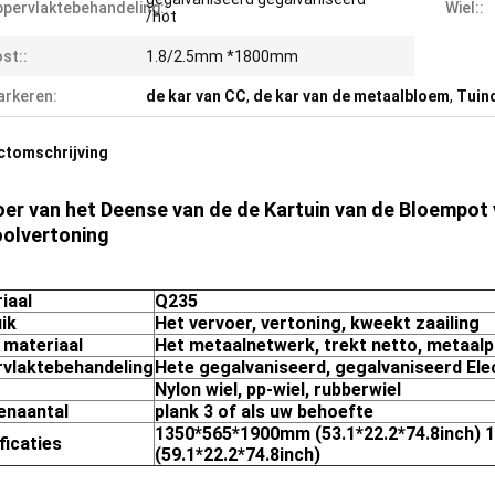
pervlaktebehandeling::
Wiel::
/hot
st::
1.8/2.5mm *1800mm
rkeren:
de kar van CC
,
de kar van de metaalbloem
,
Tuin
ctomschrijving
oer van het Deense van de de Kartuin van de Bloempo
oolvertoning
iaal
Q235
ik
Het vervoer, vertoning, kweekt zaailing
f materiaal
Het metaalnetwerk, trekt netto, metaalpl
vlaktebehandeling
Hete gegalvaniseerd, gegalvaniseerd El
Nylon wiel, pp-wiel, rubberwiel
enaantal
plank 3 of als uw behoefte
1350*565*1900mm (53.1*22.2*74.8inch)
ficaties
(59.1*22.2*74.8inch)