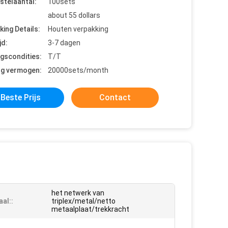
stelaantal:
100sets
about 55 dollars
king Details:
Houten verpakking
jd:
3-7 dagen
ngscondities:
T/T
ng vermogen:
20000sets/month
Beste Prijs
Contact
het netwerk van
aal::
triplex/metal/netto
metaalplaat/trekkracht