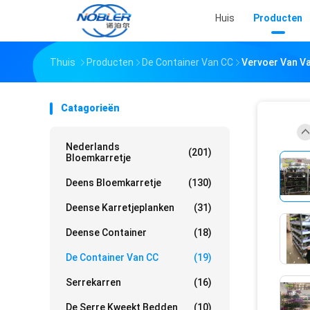
Huis
Producten
Thuis
Producten
De Container Van CC
Vervoer Van V
Catagorieën
Nederlands
(201)
Bloemkarretje
Deens Bloemkarretje
(130)
Deense Karretjeplanken
(31)
Deense Container
(18)
De Container Van CC
(19)
Serrekarren
(16)
De Serre Kweekt Bedden
(10)