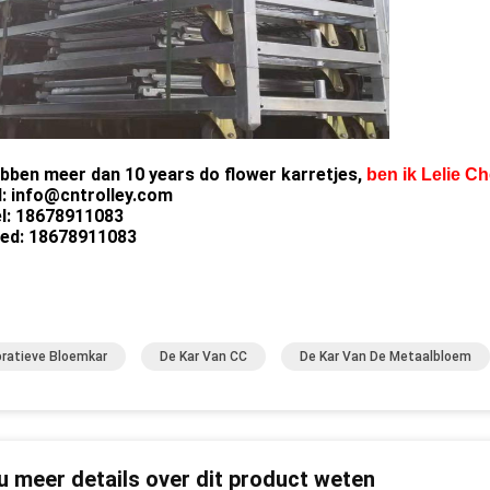
ebben meer dan 10 years do flower karretjes,
ben ik Lelie C
l: info@cntrolley.com
l: 18678911083
ned: 18678911083
ratieve Bloemkar
De Kar Van CC
De Kar Van De Metaalbloem
 u meer details over dit product weten