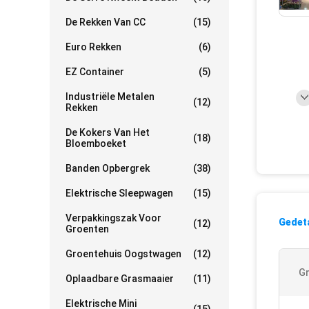
De Rekken Van CC
(15)
Euro Rekken
(6)
EZ Container
(5)
Industriële Metalen
(12)
Rekken
De Kokers Van Het
(18)
Bloemboeket
Banden Opbergrek
(38)
Elektrische Sleepwagen
(15)
Verpakkingszak Voor
Gedeta
(12)
Groenten
Groentehuis Oogstwagen
(12)
Gr
Oplaadbare Grasmaaier
(11)
Elektrische Mini