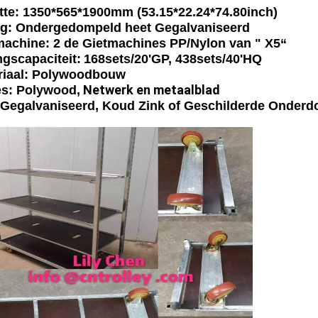
tte:
1350*565*1900mm (53.15*22.24*74.80inch)
ig: Ondergedompeld heet Gegalvaniseerd
machine: 2 de Gietmachines PP/Nylon van " X5“
gscapaciteit:
168sets/20'GP, 438sets/40'HQ
riaal: Polywoodbouw
Netwerk en metaalblad
es: Polywood,
 Gegalvaniseerd, Koud Zink of Geschilderde Onderd