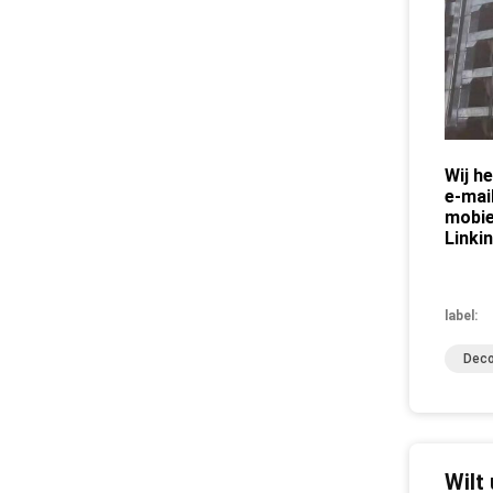
Wij h
e-mai
mobie
Linki
label:
Deco
Wilt