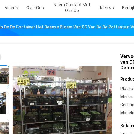
Neem Contact Met
Video's
Over Ons
Nieuws
Bedri
Ons Op
an De De Container Het Deense Bloem Van CC Van De De Pottentuin 
Vervo
van C
Centr
Produc
Plaats
Merkn
Certifi
Model
Betale