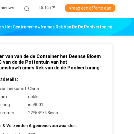
Dutch
jfnieuws
Vraag een offerte aan
Van Het Centrumshowframes Rek Van De De Poolvertoning
er van van de de Container het Deense Bloem
C van de de Pottentuin van het
umshowframes Rek van de de Poolvertoning
tdetails:
 van herkomst:
China
aam:
nobler
cering:
iso9001
nummer:
22*54*74.8inch
n & Verzenden Algemene voorwaarden: