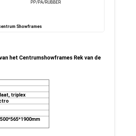
PP/PA/RUBBER
centrum Showframes
t van het Centrumshowframes Rek van de
aat, triplex
ectro
 1500*565*1900mm