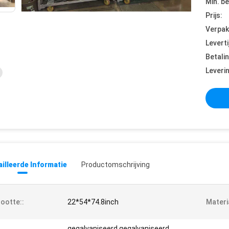
Min. be
Prijs:
Verpak
Leverti
Betali
Leveri
illeerde Informatie
Productomschrijving
ootte::
22*54*74.8inch
Materi
gegalvaniseerd gegalvaniseerd