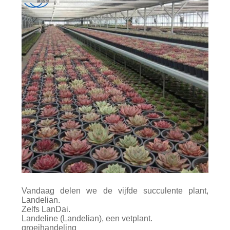
COMPANY
NEWS
SITEMAP
PRIVACYBELEID
Vandaag delen we de vijfde succulente plant,
Landelian.
Zelfs LanDai.
Landeline (Landelian), een vetplant.
groeihandeling