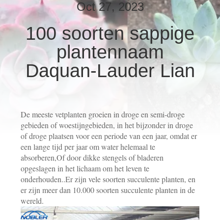
KWALITEITSCONTROLE
Oct 27, 2023
100 soorten sappige
NEEM
plantennaam
CONTACT
MET
Daquan-Lauder Lian
ONS
OP
De meeste vetplanten groeien in droge en semi-droge
gebieden of woestijngebieden, in het bijzonder in droge
NIEUWS
of droge plaatsen voor een periode van een jaar, omdat er
een lange tijd per jaar om water helemaal te
VRAAG
absorberen,Of door dikke stengels of bladeren
opgeslagen in het lichaam om het leven te
EEN
onderhouden..
Er zijn vele soorten succulente planten, en
OFFERTE
er zijn meer dan 10.000 soorten succulente planten in de
wereld.