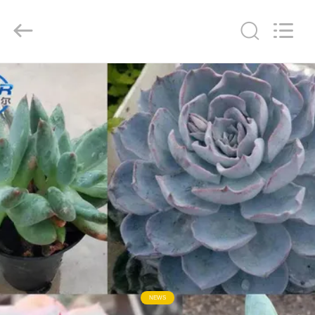
Nobler
Special
Vehicles
Co., Ltd. .
All
Rights
Reserved.
HUIS
PRODUCTEN
VIDEO'S
OVER
ONS
FABRIEKSTOCHT
NEWS