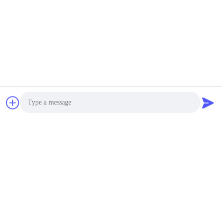
Photo
Video Call
Audio Call