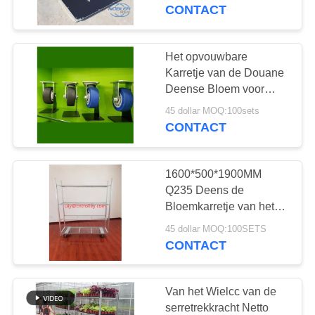
KWALITEITSCONTROLE
Bloem
CONTACT
NEEM
Het opvouwbare
CONTACT
Karretje van de Douane
MET
Deense Bloem voor
Tuinbouw en
ONS
45 dollar MOQ:100sets
Logistiekomzet
CONTACT
OP
1600*500*1900MM
NIEUWS
Q235 Deens de
Bloemkarretje van het
Palletrek
VRAAG
45 dollar MOQ:100SETS
CONTACT
EEN
OFFERTE
Van het Wielcc van de
serretrekkracht Netto