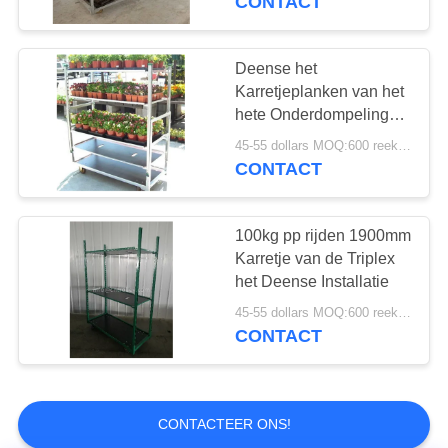
CONTACT
Deense het
Karretjeplanken van het
hete Onderdompelings
Gegalvaniseerde pp
45-55 dollars MOQ:600 reeksen
Wiel Q235
CONTACT
100kg pp rijden 1900mm
Karretje van de Triplex
het Deense Installatie
45-55 dollars MOQ:600 reeksen
CONTACT
CONTACTEER ONS!