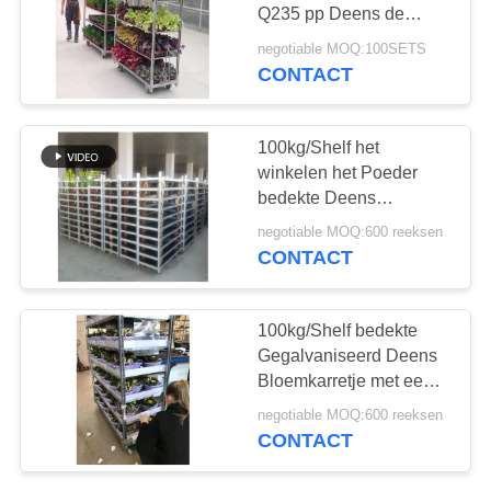
COMPANY
Q235 pp Deens de
NEWS
Installatiekarretje
negotiable MOQ:100SETS
CONTACT
SITEMAP
100kg/Shelf het
winkelen het Poeder
PRIVACYBELEID
bedekte Deens
Bloemkarretje met een
negotiable MOQ:600 reeksen
laag
CONTACT
100kg/Shelf bedekte
Gegalvaniseerd Deens
Bloemkarretje met een
laag
negotiable MOQ:600 reeksen
CONTACT