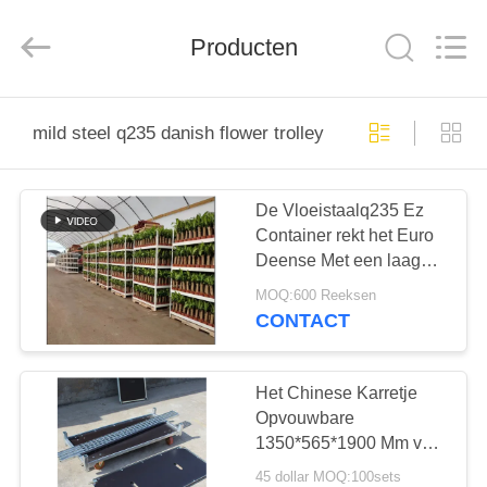
Nobler
Special
Vehicles
Producten
Co., Ltd. .
All
Rights
Reserved.
HUIS
mild steel q235 danish flower trolley
PRODUCTEN
De Vloeistaalq235 Ez
Container rekt het Euro
VIDEO'S
Deense Met een laag
bedekte Poeder van het
MOQ:600 Reeksen
Bloemkarretje
OVER
CONTACT
ONS
Het Chinese Karretje
FABRIEKSTOCHT
Opvouwbare
1350*565*1900 Mm van
de Douane Deense
45 dollar MOQ:100sets