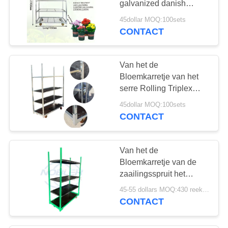
galvanized danish
Gemakkelijk te
45dollar MOQ:100sets
installeren
CONTACT
Van het de
Bloemkarretje van het
serre Rolling Triplex
Nederlandse
45dollar MOQ:100sets
Standaardcontainer
CONTACT
1350mm
Van het de
Bloemkarretje van de
zaailingsspruit het
Nederlandse van de het
45-55 dollars MOQ:430 reeksen
Metaalplaat Vierwielige
CONTACT
Hete Gegalvaniseerde
Materiaal