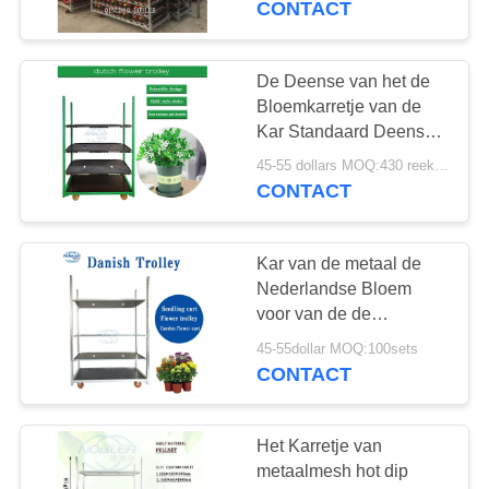
CONTACT
De Deense van het de
Bloemkarretje van de
Kar Standaard Deense
Container Snelle Omzet
45-55 dollars MOQ:430 reeksen
CONTACT
Kar van de metaal de
Nederlandse Bloem
voor van de de
Supermarktlogistiek van
45-55dollar MOQ:100sets
de Bloembasis de
CONTACT
Omzetkarretje
Het Karretje van
metaalmesh hot dip