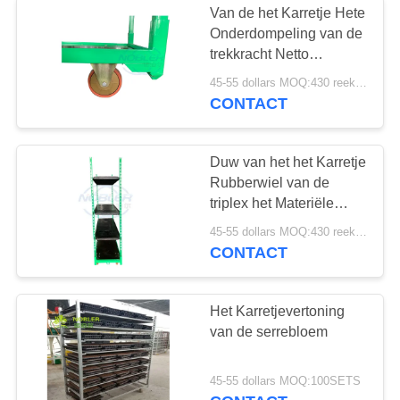
Van de het Karretje Hete
Onderdompeling van de
trekkracht Netto
Nederlandse Bloem
45-55 dollars MOQ:430 reeksen
Gegalvaniseerde
CONTACT
Materiële Standaard het
Gatenplaat
Duw van het het Karretje
Rubberwiel van de
triplex het Materiële
Nederlandse Bloem en
45-55 dollars MOQ:430 reeksen
Trekkrachttype Vouwen
CONTACT
Het Karretjevertoning
van de serrebloem
45-55 dollars MOQ:100SETS